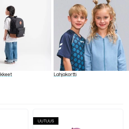
ikkeet
Lahjakortti
UUTUUS