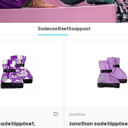
Sadevaatteet
Saappaat
Jonathan
sadetöppöset,
Jonathan sadetöppöset,