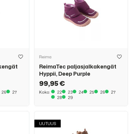
Reima
kengät
ReimaTec paljasjalkakengät
Hyppii, Deep Purple
99,95 €
26
27
Koko:
22
23
24
25
26
27
28
29
UUTUUS