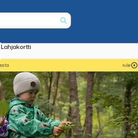
Lahjakortti
esta
sulje