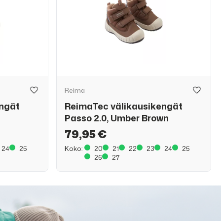
Reima
engät
ReimaTec välikausikengät
Passo 2.0, Umber Brown
79,95 €
24
25
Koko:
20
21
22
23
24
25
26
27