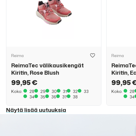
Reima
Reima
ReimaTec välikausikengät
ReimaTec
Kiritin, Rose Blush
Kiritin, 
99,95 €
99,95 
Koko:
28
29
30
31
32
33
Koko:
28
34
35
36
37
38
34
Näytä lisää uutuuksia