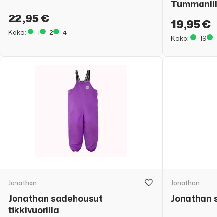
Tummanli
22,95 €
19,95 €
Koko:
1
2
4
Koko:
19
Jonathan
Jonathan
Jonathan sadehousut
Jonathan 
tikkivuorilla