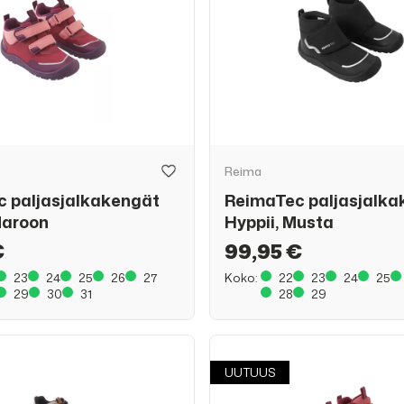
Reima
 paljasjalkakengät
ReimaTec paljasjalka
Maroon
Hyppii, Musta
€
99,95 €
23
24
25
26
27
Koko:
22
23
24
25
29
30
31
28
29
UUTUUS