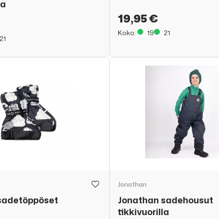
la
19,95 €
Koko:
19
21
21
Jonathan
sadetöppöset
Jonathan sadehousut
tikkivuorilla