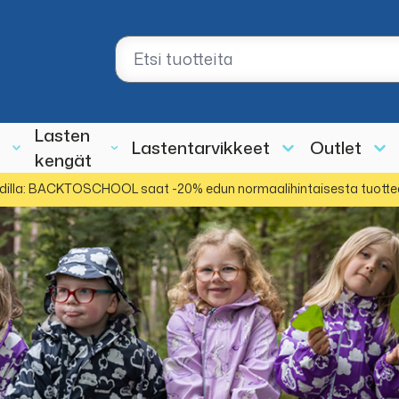
Lasten
Lastentarvikkeet
Outlet
kengät
dilla: BACKTOSCHOOL saat -20% edun normaalihintaisesta tuotte