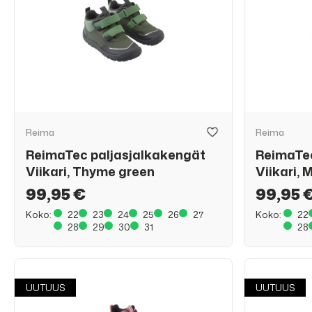
Reima
Reima
ReimaTec paljasjalkakengät
ReimaTec
Viikari, Thyme green
Viikari, 
99,95 €
99,95 
Koko:
22
23
24
25
26
27
Koko:
22
28
29
30
31
28
UUTUUS
UUTUUS