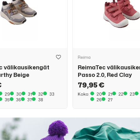
Reima
 välikausikengät
ReimaTec välikausik
Earthy Beige
Passo 2.0, Red Clay
€
79,95 €
29
30
31
32
33
Koko:
20
21
22
23
35
36
37
38
26
27