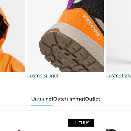
Lasten kengät
Lastentarv
Uutuudet
Ostetuimmat
Outlet
UUTUUS