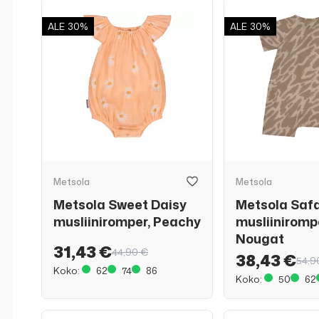
ALE
30%
ALE
30%
Metsola
Metsola
Metsola Sweet Daisy
Metsola Safa
musliiniromper, Peachy
musliiniromp
Nougat
31,43 €
44,90 €
38,43 €
54,9
Koko:
62
74
86
Koko:
50
62