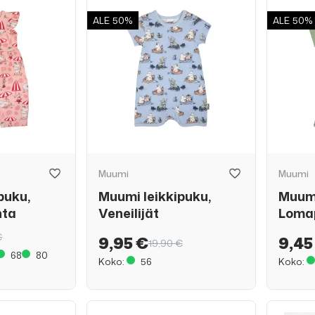
ALE
50%
ALE
50%
Muumi
Muumi
puku,
Muumi leikkipuku,
Muumi
nta
Veneilijät
Lomap
€
9,95 €
9,45
19,90 €
68
80
Koko:
56
Koko: