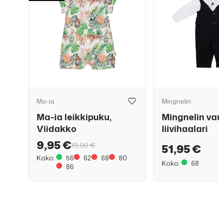
Ma-ia
Mingnelin
Ma-ia leikkipuku,
Mingnelin v
Viidakko
liivihaalari
9,95 €
19,90 €
51,95 €
Koko:
56
62
68
80
Koko:
68
86