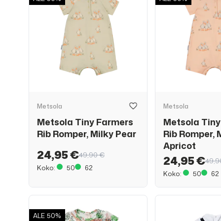
Metsola
Metsola
Metsola Tiny Farmers
Metsola Tin
Rib Romper, Milky Pear
Rib Romper, 
Apricot
24,95 €
49,90 €
24,95 €
49,9
Koko:
50
62
Koko:
50
62
ALE
50%