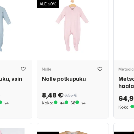
ALE
50%
Nalle
Metsola
uku, vsin
Nalle potkupuku
Metso
haala
8,48 €
€
16,95 €
64,9
74
Koko:
44
68
74
Koko: