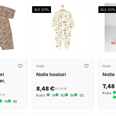
ALE
50%
ALE
50%
Nalle
Nalle
ri
Nalle haalari
Nalle
er,
7,48
8,48 €
16,95 €
Koko:
0 €
Koko:
74
80
86
92
74
86