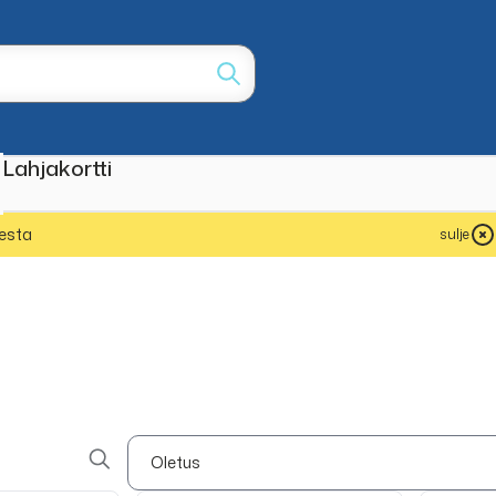
Lahjakortti
esta
sulje