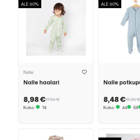
ALE
50%
ALE
50%
Nalle
Nalle haalari
Nalle potkup
8,98 €
8,48 €
17,95 €
16,95 
Koko:
74
Koko:
44
68