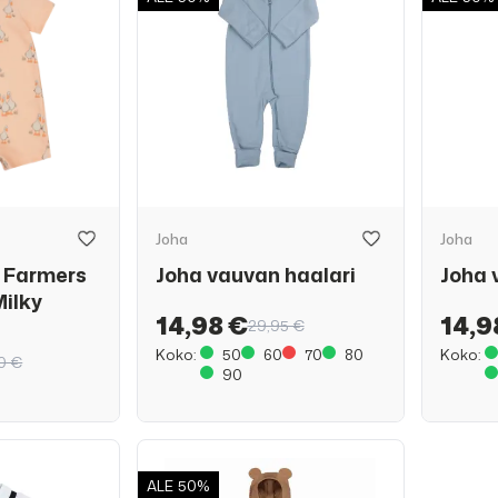
Joha
Joha
y Farmers
Joha vauvan haalari
Joha 
Milky
14,98 €
14,9
29,95 €
Koko:
50
60
70
80
Koko:
0 €
90
ALE
50%