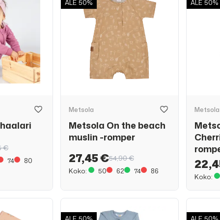
ALE
50%
ALE
50%
Metsola
Metsola
ehaalari
Metsola On the beach
Metso
muslin -romper
Cherr
romp
5 €
27,45 €
54,90 €
74
80
22,4
Koko:
50
62
74
86
Koko:
ALE
50%
ALE
50%