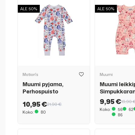
ALE
50%
ALE
50%
Motion's
Muumi
Muumi pyjama,
Muumi leikki
Perhospuisto
Simpukkara
9,95 €
19,90 
10,95 €
21,90 €
Koko:
56
62
Koko:
80
86