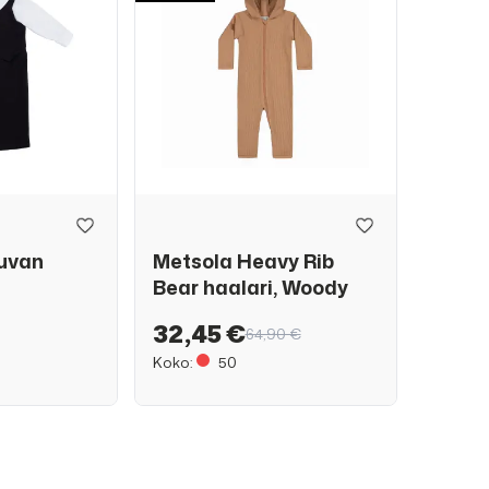
auvan
Metsola Heavy Rib
Bear haalari, Woody
32,45 €
64,90 €
Koko:
50