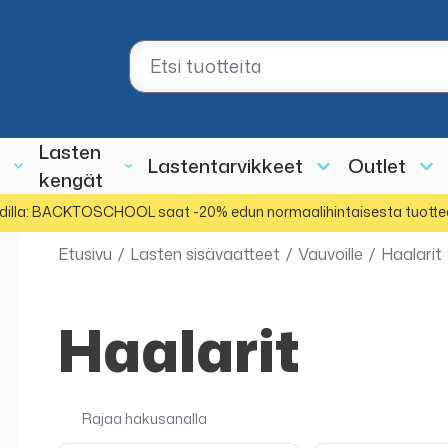
Lasten
Lastentarvikkeet
Outlet
kengät
dilla: BACKTOSCHOOL saat -20% edun normaalihintaisesta tuotte
Etusivu
/
Lasten sisävaatteet
/
Vauvoille
/
Haalarit
Haalarit