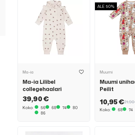
ALE
50%
Ma-ia
Muumi
Ma-ia Lilibel
Muumi unihaa
collegehaalari
Peilit
39,90 €
10,95 €
21,90
Koko:
56
68
74
80
Koko:
68
74
86