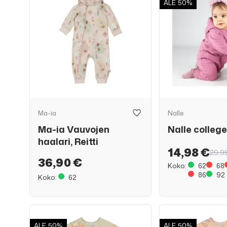
ALE
50%
Ma-ia
Nalle
Ma-ia Vauvojen
Nalle colleg
haalari, Reitti
14,98 €
29,9
36,90 €
Koko:
62
68
86
92
Koko:
62
ALE
50%
ALE
50%