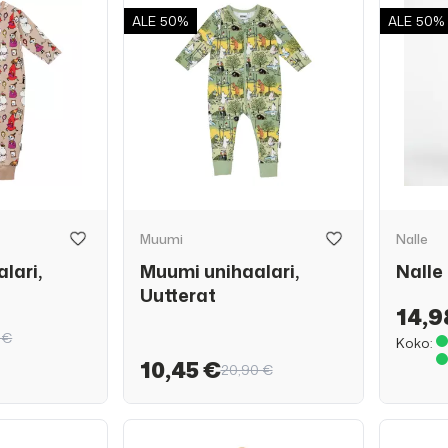
ALE
50%
ALE
50%
Muumi
Nalle
lari,
Muumi unihaalari,
Nalle
Uutterat
14,9
 €
Koko:
10,45 €
20,90 €