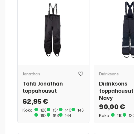
Jonathan
Didriksons
Tähti Jonathan
Didriksons
toppahousut
toppahousut 
Navy
62,95 €
90,00 €
Koko:
128
134
140
146
152
158
164
Koko:
110
12