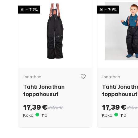
ALE
70%
ALE
70%
Jonathan
Jonathan
Tähti Jonathan
Tähti Jonath
toppahousut
toppahousut
17,39 €
17,39 €
57,95 €
57,95
Koko:
110
Koko:
110