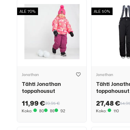
ALE
70%
ALE
50%
Jonathan
Jonathan
Tähti Jonathan
Tähti Jonath
toppahousut
toppahousut
11,99 €
27,48 €
39,95 €
54,9
Koko:
80
86
92
Koko:
110