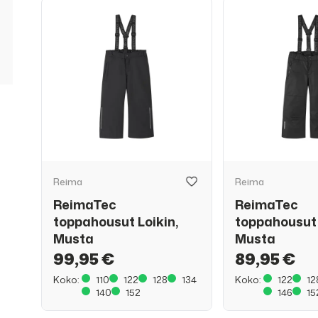
Reima
Reima
ReimaTec
ReimaTec
toppahousut Loikin,
toppahousut 
Musta
Musta
99,95 €
89,95 €
Koko:
110
122
128
134
Koko:
122
12
140
152
146
15