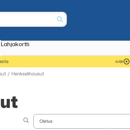
Lahjakortti
esta
sulje
sut
/
Henkselihousut
ut