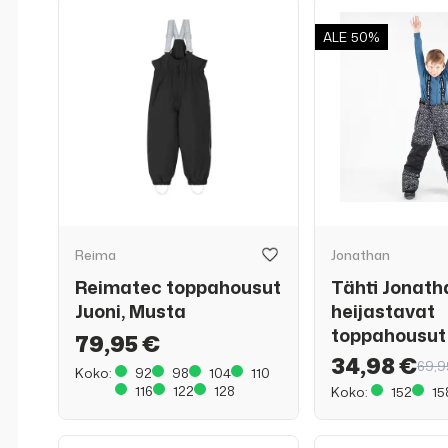
ALE
50%
Reima
Jonathan
Reimatec toppahousut
Tähti Jonath
Juoni, Musta
heijastavat
toppahousut
79,95 €
34,98 €
69,9
Koko:
92
98
104
110
116
122
128
Koko:
152
15