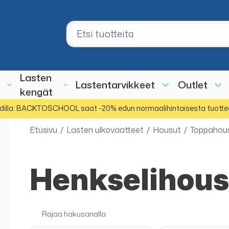
Lasten
Lastentarvikkeet
Outlet
kengät
dilla: BACKTOSCHOOL saat -20% edun normaalihintaisesta tuotte
Etusivu
/
Lasten ulkovaatteet
/
Housut
/
Toppahou
Henkselihous