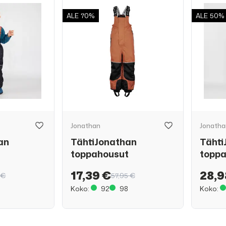
ALE
70%
ALE
50%
Jonathan
Jonatha
an
TähtiJonathan
Tähti
toppahousut
topp
17,39 €
28,9
 €
57,95 €
Koko:
92
98
Koko: