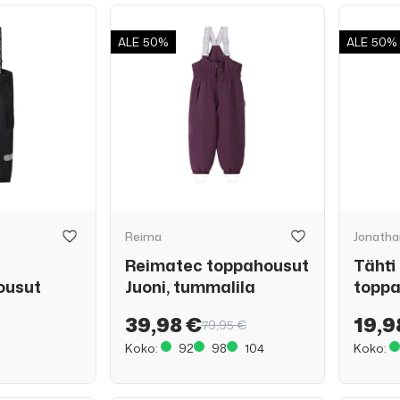
ALE
50%
ALE
50%
Reima
Jonatha
Reimatec toppahousut
Tähti
ousut
Juoni, tummalila
topp
39,98 €
19,9
79,95 €
Koko:
92
98
104
Koko: