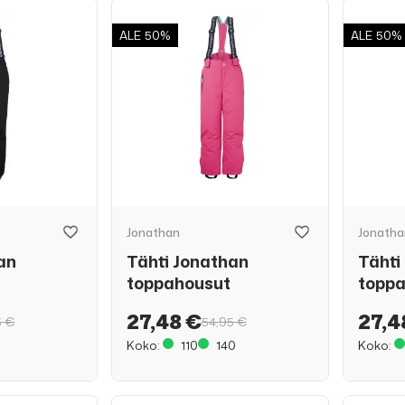
ALE
50%
ALE
50%
Jonathan
Jonatha
an
Tähti Jonathan
Tähti
toppahousut
topp
27,48 €
27,4
5 €
54,95 €
Koko:
110
140
Koko: