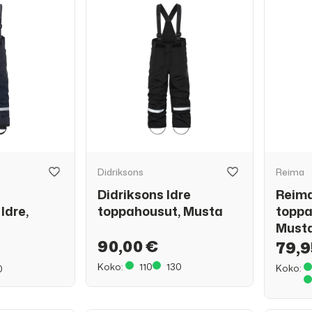
Didriksons
Reima
Didriksons Idre
Reima
Idre,
toppahousut, Musta
toppa
Must
90,00 €
79,9
Koko:
110
130
Koko:
0