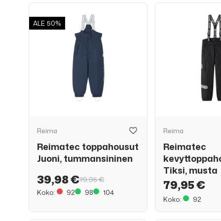
ALE
50%
Reima
Reima
Reimatec toppahousut
Reimatec
Juoni, tummansininen
kevyttoppah
Tiksi, musta
39,98 €
79,95 €
79,95 €
Koko:
92
98
104
Koko:
92