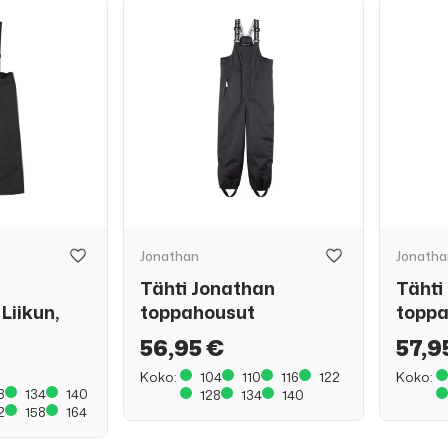
Jonathan
Jonatha
Tähti Jonathan
Tähti
Liikun,
toppahousut
topp
56,95 €
57,9
Koko:
104
110
116
122
Koko:
8
134
140
128
134
140
2
158
164