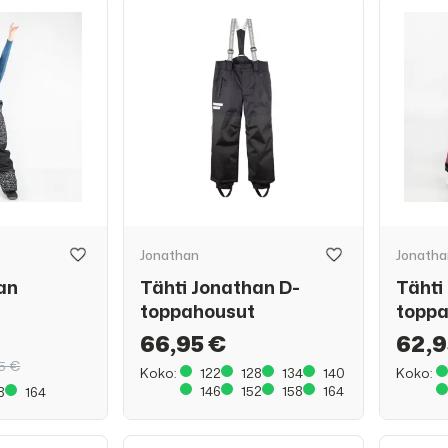
Jonathan
Jonatha
an
Tähti Jonathan D-
Tähti
toppahousut
topp
66,95 €
62,9
5 €
Koko:
122
128
134
140
Koko:
146
152
158
164
8
164