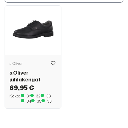
s.Oliver
s.Oliver
juhlakengät
69,95 €
Koko:
31
32
33
34
35
36