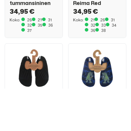
tummansininen
Reima Red
34,95 €
34,95 €
Koko:
26
27
31
Koko:
21
26
31
32
35
36
32
33
34
37
36
38
Slipstop
Slipstop
Slipstop Black
Slipstop Mighty
Junior tossut
tossut
20,90 €
20,90 €