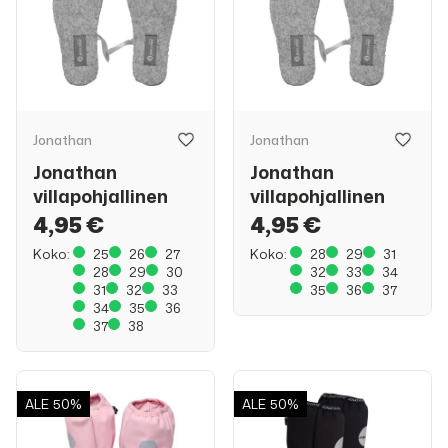
Jonathan
Jonathan
Jonathan
Jonathan
villapohjallinen
villapohjallinen
4,95 €
4,95 €
Koko:
25
26
27
Koko:
28
29
31
28
29
30
32
33
34
31
32
33
35
36
37
34
35
36
37
38
ALE
50%
ALE
50%