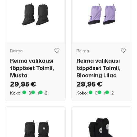
Reima
Reima
Reima välikausi
Reima välikausi
töppöset Toimii,
töppöset Toimii,
Musta
Blooming Lilac
29,95 €
29,95 €
Koko:
0
1
2
Koko:
0
1
2