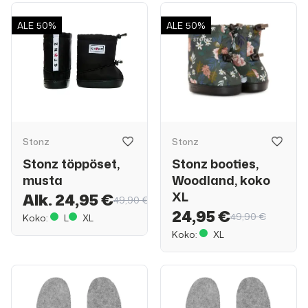
ALE
50%
ALE
50%
Stonz
Stonz
Stonz töppöset,
Stonz booties,
musta
Woodland, koko
XL
Alk. 24,95 €
49,90 €
24,95 €
49,90 €
Koko:
L
XL
Koko:
XL