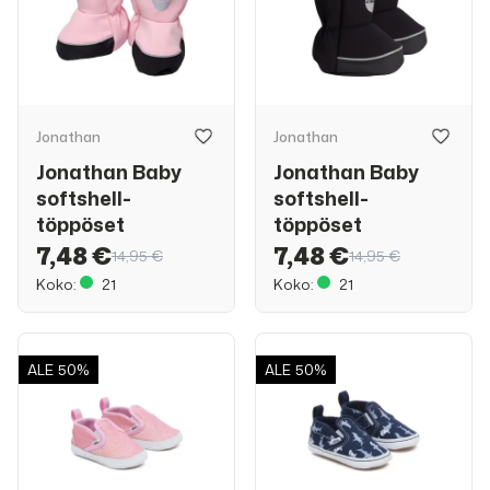
Jonathan
Jonathan
Jonathan Baby
Jonathan Baby
softshell-
softshell-
töppöset
töppöset
7,48 €
7,48 €
14,95 €
14,95 €
Koko:
21
Koko:
21
ALE
50%
ALE
50%