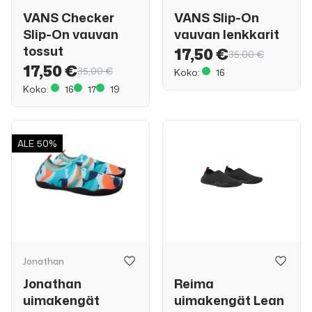
VANS Checker
VANS Slip-On
Slip-On vauvan
vauvan lenkkarit
tossut
17,50 €
35,00 €
17,50 €
35,00 €
Koko:
16
Koko:
16
17
19
ALE
50%
Jonathan
Jonathan
Reima
uimakengät
uimakengät Lean