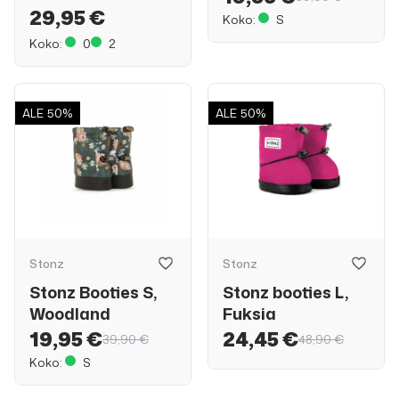
29,95 €
Koko:
S
Koko:
0
2
ALE
50%
ALE
50%
Stonz
Stonz
Stonz Booties S,
Stonz booties L,
Woodland
Fuksia
19,95 €
24,45 €
39,90 €
48,90 €
Koko:
S