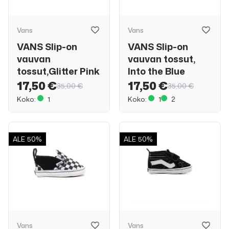
Vans
Vans
VANS Slip-on
VANS Slip-on
vauvan
vauvan tossut,
tossut,Glitter Pink
Into the Blue
17,50 €
17,50 €
35,00 €
35,00 €
Koko:
1
Koko:
1
2
ALE
50%
ALE
50%
Vans
Vans