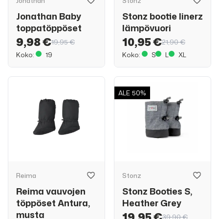
Jonathan
Stonz
Jonathan Baby
Stonz bootie linerz
toppatöppöset
lämpövuori
9,98 €
10,95 €
19,95 €
21,90 €
Koko:
19
Koko:
S
L
XL
ALE
50%
Reima
Stonz
Reima vauvojen
Stonz Booties S,
töppöset Antura,
Heather Grey
musta
19,95 €
39,90 €