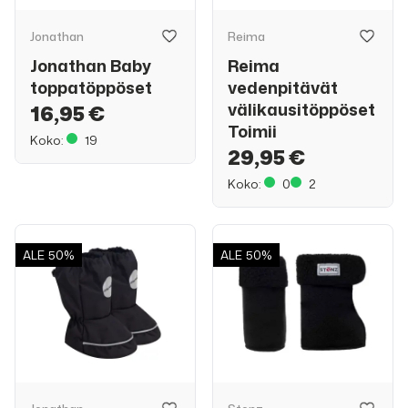
Jonathan
Reima
Jonathan Baby
Reima
toppatöppöset
vedenpitävät
välikausitöppöset
16,95 €
Toimii
Koko:
19
29,95 €
Koko:
0
2
ALE
50%
ALE
50%