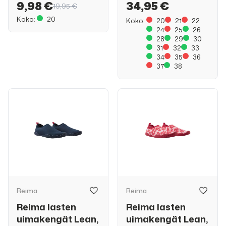
9,98 €
34,95 €
19,95 €
Koko:
20
Koko:
20
21
22
24
25
26
28
29
30
31
32
33
34
35
36
37
38
Reima
Reima
Reima lasten
Reima lasten
uimakengät Lean,
uimakengät Lean,