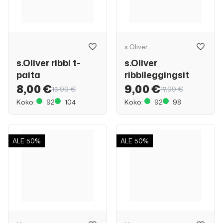
s.Oliver
s.Oliver ribbi t-
s.Oliver
paita
ribbileggingsit
8,00 €
9,00 €
15,99 €
17,99 €
Koko:
92
104
Koko:
92
98
ALE
50%
ALE
50%