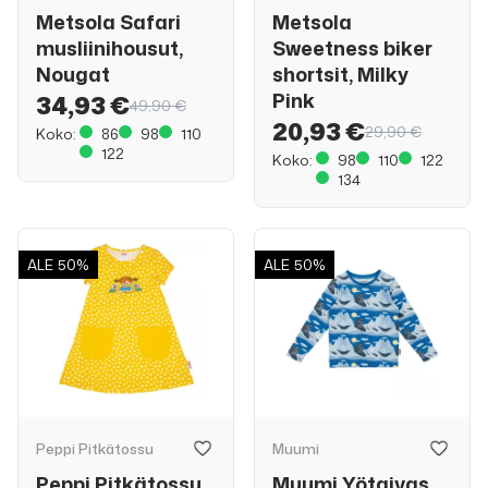
Metsola Safari
Metsola
musliinihousut,
Sweetness biker
Nougat
shortsit, Milky
Pink
34,93 €
49,90 €
20,93 €
29,90 €
Koko:
86
98
110
122
Koko:
98
110
122
134
ALE
50%
ALE
50%
Peppi Pitkätossu
Muumi
Peppi Pitkätossu
Muumi Yötaivas