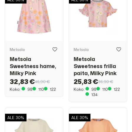
Metsola
Metsola
Metsola
Metsola
Sweetness hame,
Sweetness frilla
Milky Pink
paita, Milky Pink
32,83 €
25,83 €
46,90 €
36,90 €
Koko:
98
110
122
Koko:
98
110
122
134
ALE
30%
ALE
30%