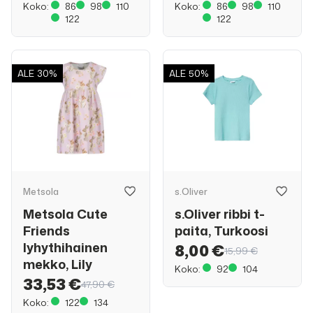
Koko:
86
98
110
Koko:
86
98
110
122
122
ALE
30%
ALE
50%
Metsola
s.Oliver
Metsola Cute
s.Oliver ribbi t-
Friends
paita, Turkoosi
lyhythihainen
8,00 €
15,99 €
mekko, Lily
Koko:
92
104
33,53 €
47,90 €
Koko:
122
134