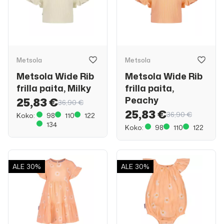
Metsola
Metsola
Metsola Wide Rib
Metsola Wide Rib
frilla paita, Milky
frilla paita,
Peachy
25,83 €
36,90 €
25,83 €
36,90 €
Koko:
98
110
122
134
Koko:
98
110
122
ALE
30%
ALE
30%