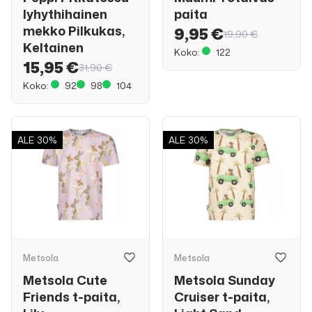
lyhythihainen
paita
mekko Pilkukas,
9,95 €
19,90 €
Keltainen
Koko:
122
15,95 €
31,90 €
Koko:
92
98
104
ALE
30%
ALE
30%
Metsola
Metsola
Metsola Cute
Metsola Sunday
Friends t-paita,
Cruiser t-paita,