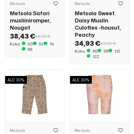
Metsola
Metsola
Metsola Safari
Metsola Sweet
musliiniromper,
Daisy Muslin
Nougat
Culottes -housut,
Peachy
38,43 €
54,90 €
34,93 €
49,90 €
Koko:
50
62
74
86
Koko:
86
98
110
122
ALE
30%
ALE
30%
Metsola
Metsola