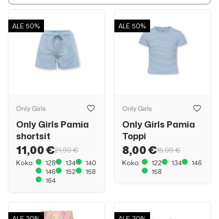
ALE
50%
ALE
50%
Only Girls
Only Girls
Only Girls Pamia
Only Girls Pamia
shortsit
Toppi
11,00 €
8,00 €
21,99 €
15,99 €
Koko:
128
134
140
Koko:
122
134
146
146
152
158
158
164
ALE
30%
ALE
30%