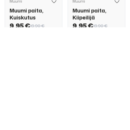
Muumi
Muumi
Muumi paita,
Muumi paita,
Kuiskutus
Kiipeilijä
9,95 €
9,95 €
19,90 €
19,90 €
Koko:
122
128
ALE
50%
ALE
50%
Muumi
Muumi
Muumi tyllimekko,
Muumi paita,
Kuiskutus
Peilit
15,95 €
9,95 €
31,90 €
19,90 €