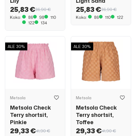
Lily
Light Sand
25,83 €
25,83 €
36,90 €
36,90 €
Koko:
86
98
110
Koko:
86
110
122
122
134
ALE
30%
ALE
30%
Metsola
Metsola
Metsola Check
Metsola Check
Terry shortsit,
Terry shortsit,
Pinkie
Toffee
29,33 €
29,33 €
41,90 €
41,90 €