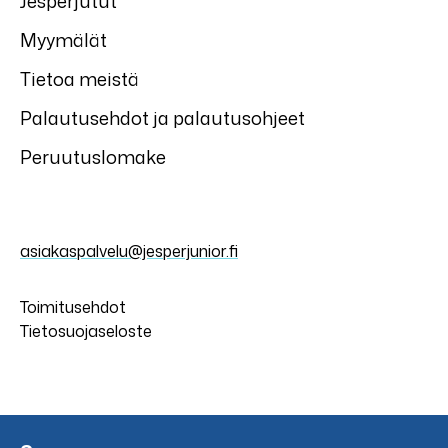
Jesperjutut
Myymälät
Tietoa meistä
Palautusehdot ja palautusohjeet
Peruutuslomake
asiakaspalvelu@jesperjunior.fi
Toimitusehdot
Tietosuojaseloste