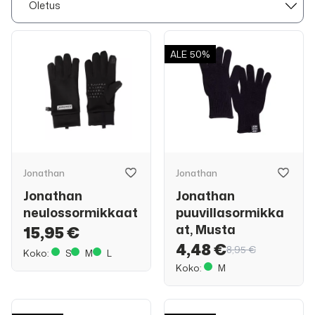
ALE
50%
Jonathan
Jonathan
Jonathan
Jonathan
neulossormikkaat
puuvillasormikka
at, Musta
15,95 €
4,48 €
8,95 €
Koko:
S
M
L
Koko:
M