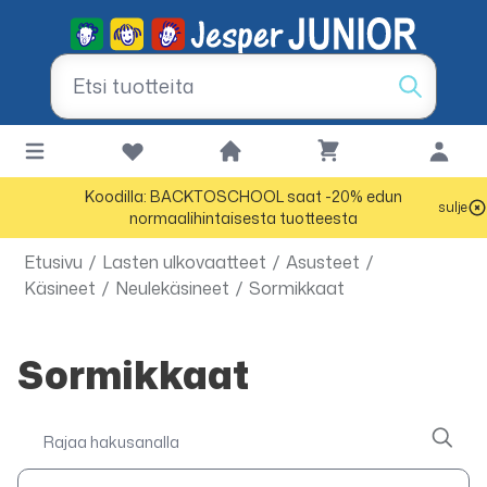
Koodilla: BACKTOSCHOOL saat -20% edun
sulje
normaalihintaisesta tuotteesta
Etusivu
/
Lasten ulkovaatteet
/
Asusteet
/
Käsineet
/
Neulekäsineet
/
Sormikkaat
Sormikkaat