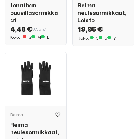
Jonathan
Reima
puuvillasormikka
neulesormikkaat,
at
Loisto
4,48 €
19,95 €
8,95 €
Koko:
S
M
L
Koko:
3
5
7
Reima
Reima
neulesormikkaat,