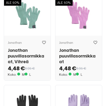
ALE
50%
ALE
50%
Jonathan
Jonathan
Jonathan
Jonathan
puuvillasormikka
puuvillasormikka
at, Vihreä
at
4,48 €
4,48 €
8,95 €
8,95 €
Koko:
M
L
Koko:
M
L