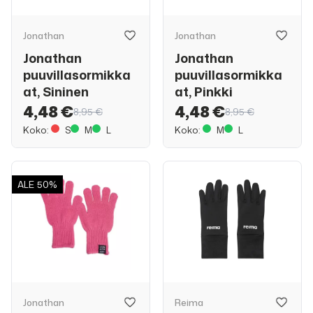
Jonathan
Jonathan
Jonathan
Jonathan
puuvillasormikka
puuvillasormikka
at, Sininen
at, Pinkki
4,48 €
4,48 €
8,95 €
8,95 €
Koko:
S
M
L
Koko:
M
L
ALE
50%
Jonathan
Reima