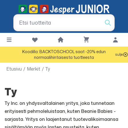
Koodilla: BACKTOSCHOOL saat -20% edun
sulje
normaalihintaisesta tuotteesta
Etusivu
/
Merkit
/
Ty
Ty
Ty Inc. on yhdysvaltalainen yritys, joka tunnetaan
erityisesti pehmoleluistaan, kuten Beanie Babies -
sarjasta. Yritys on laajentanut tuotevalikoimaansa
sisältämään myös lasten asusteita, kuten