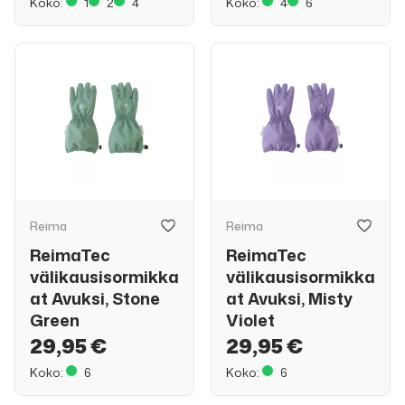
Koko:
1
2
4
Koko:
4
6
Reima
Reima
ReimaTec
ReimaTec
välikausisormikka
välikausisormikka
at Avuksi, Stone
at Avuksi, Misty
Green
Violet
29,95 €
29,95 €
Koko:
6
Koko:
6