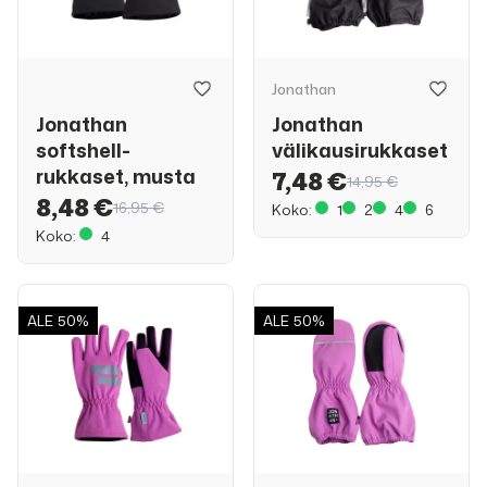
Jonathan
Jonathan
Jonathan
softshell-
välikausirukkaset
rukkaset, musta
7,48 €
14,95 €
8,48 €
16,95 €
Koko:
1
2
4
6
Koko:
4
ALE
50%
ALE
50%