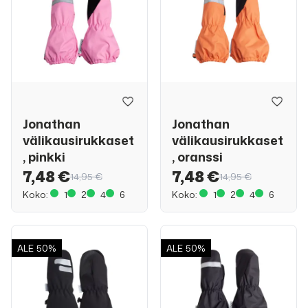
Jonathan
Jonathan
välikausirukkaset
välikausirukkaset
, pinkki
, oranssi
7,48 €
7,48 €
14,95 €
14,95 €
Koko:
1
2
4
6
Koko:
1
2
4
6
ALE
50%
ALE
50%