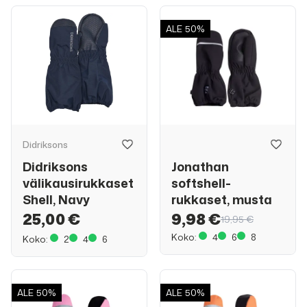
ALE
50%
Didriksons
Didriksons
Jonathan
välikausirukkaset
softshell-
Shell, Navy
rukkaset, musta
25,00 €
9,98 €
19,95 €
Koko:
4
6
8
Koko:
2
4
6
ALE
50%
ALE
50%