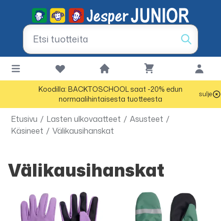
Koodilla: BACKTOSCHOOL saat -20% edun
sulje
normaalihintaisesta tuotteesta
Etusivu
/
Lasten ulkovaatteet
/
Asusteet
/
Käsineet
/
Välikausihanskat
Välikausihanskat