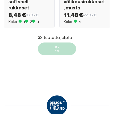
softshell-
välikausirukkaset
rukkaset
, musta
8,48 €
11,48 €
16,95 €
22,95 €
Koko:
1
2
4
Koko:
4
ALE
50%
ALE
50%
Tähti Jonathan
Tähti Jonathan
välikausirukkaset
välikausirukkaset
, oranssi
, vihreä