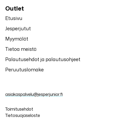
Jonathan
Jonathan
Tähti Jonathan
Tähti Jonathan
välikausirukkaset
välikausisormikka
at
Koko:
1
2
4
Koko:
4
6
8
10
ALE
50%
ALE
50%