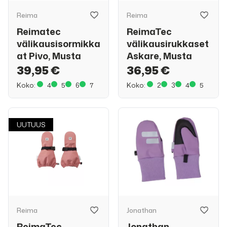
Reima
Reima
Reimatec
ReimaTec
välikausisormikka
välikausirukkaset
at Pivo, Musta
Askare, Musta
39,95 €
36,95 €
Koko:
4
5
6
7
Koko:
2
3
4
5
UUTUUS
Reima
Jonathan
ReimaTec
Jonathan