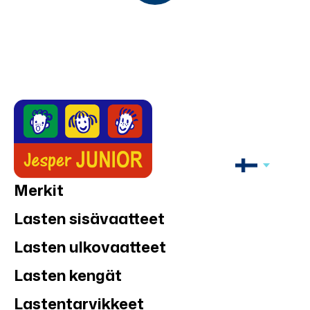
Koko:
1
2
4
Koko:
4
ALE
50%
ALE
50%
Jonathan
Jonathan
Jonathan
Tähti Jonathan
neuloslapaset
välikausirukkaset
Koko:
4
Koko:
4
6
8
ALE
50%
ALE
50%