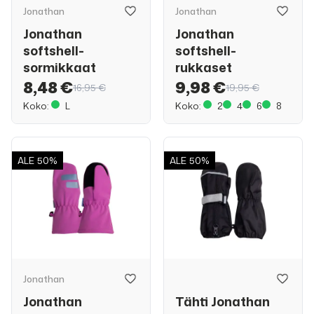
Jonathan
Jonathan
Jonathan
Jonathan
softshell-
softshell-
sormikkaat
rukkaset
8,48 €
9,98 €
16,95 €
19,95 €
Koko:
L
Koko:
2
4
6
8
ALE
50%
ALE
50%
Jonathan
Jonathan
Tähti Jonathan