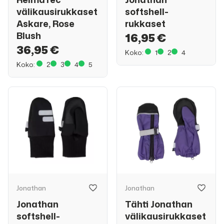
välikausirukkaset
softshell-
Askare, Rose
rukkaset
Blush
16,95 €
36,95 €
Koko:
1
2
4
Koko:
2
3
4
5
Jonathan
Jonathan
Jonathan
Tähti Jonathan
softshell-
välikausirukkaset