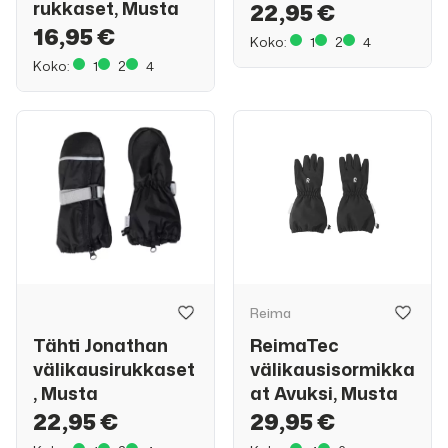
rukkaset, Musta
22,95 €
16,95 €
Koko:
1
2
4
Koko:
1
2
4
Reima
Tähti Jonathan
ReimaTec
välikausirukkaset
välikausisormikka
, Musta
at Avuksi, Musta
22,95 €
29,95 €