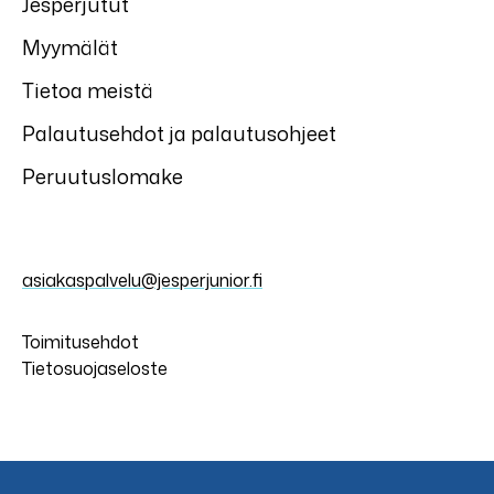
Jesperjutut
Myymälät
Tietoa meistä
Palautusehdot ja palautusohjeet
Peruutuslomake
asiakaspalvelu@jesperjunior.fi
Toimitusehdot
Tietosuojaseloste