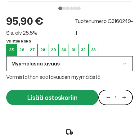
95,90 €
Tuotenumero:G3160249-
Sis. alv 25.5%
1
Valitse koko
25
26
27
28
29
30
31
32
33
Myymäläsaatavuus
Varmistathan saatavuuden myymälästä
Lisää ostoskoriin