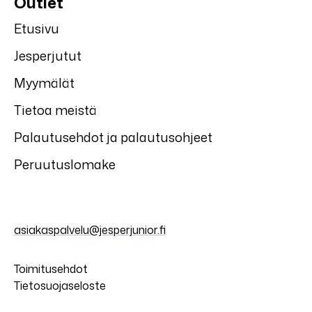
Outlet
Etusivu
Jesperjutut
Myymälät
Tietoa meistä
Palautusehdot ja palautusohjeet
Peruutuslomake
asiakaspalvelu@jesperjunior.fi
Toimitusehdot
Tietosuojaseloste