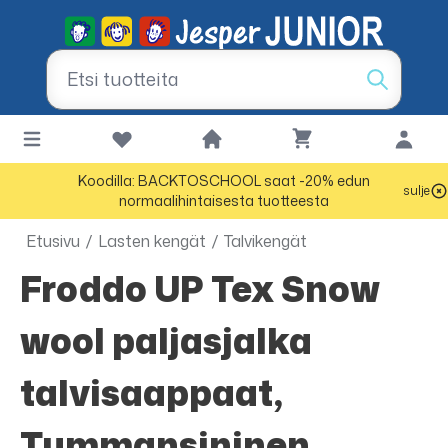
Koodilla: BACKTOSCHOOL saat -20% edun
sulje
normaalihintaisesta tuotteesta
Etusivu
/
Lasten kengät
/
Talvikengät
Froddo UP Tex Snow
wool paljasjalka
talvisaappaat,
Tummansininen