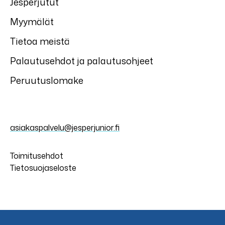
Jesperjutut
Myymälät
Tietoa meistä
Palautusehdot ja palautusohjeet
Peruutuslomake
asiakaspalvelu@jesperjunior.fi
Toimitusehdot
Tietosuojaseloste