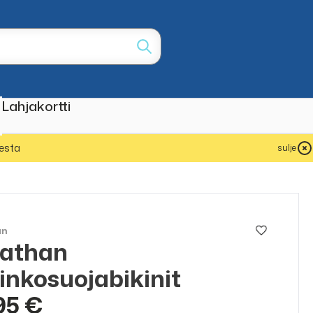
Lahjakortti
esta
sulje
an
nathan
inkosuojabikinit
95 €