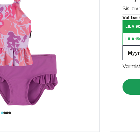
Sis. al
Valitse
LILA 9
LILA 15
Myy
Varmis