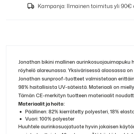
Kampanja: Ilmainen toimitus yli 90€
Jonathan bikini mallinen aurinkosuojauimapuku h
röyhelö alareunassa. Yksivärisessä alaosassa on r
Jonathan sunproof-tuotteet valmistetaan erittäin
98% haitallisista UV-säteistä. Materiaali on miel
Tämän CE-merkityn tuotteen materiaalit noudatta
Materiaalit ja hoito:
Päällinen: 82% kierrätetty polyesteri, 18% elast
Vuori: 100% polyester
Huuhtele aurinkosuojatuote hyvin jokaisen käytön j