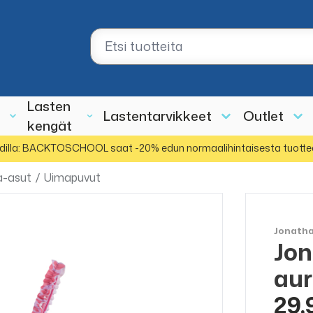
Lasten
Lastentarvikkeet
Outlet
kengät
dilla: BACKTOSCHOOL saat -20% edun normaalihintaisesta tuotte
a-asut
/
Uimapuvut
Jonath
Jo
aur
29,