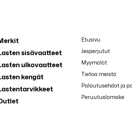
Etusivu
Merkit
Jesperjutut
Lasten sisävaatteet
Myymälät
Lasten ulkovaatteet
Tietoa meistä
Lasten kengät
Palautusehdot ja p
Lastentarvikkeet
Peruutuslomake
Outlet