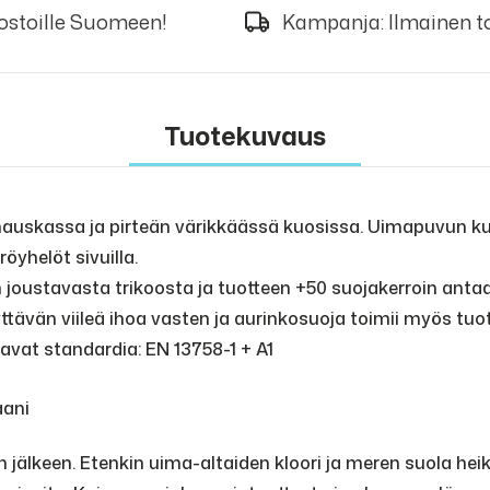
 ostoille Suomeen!
Kampanja: Ilmainen to
Tuotekuvaus
auskassa ja pirteän värikkäässä kuosissa. Uimapuvun kuv
öyhelöt sivuilla.
 joustavasta trikoosta ja tuotteen +50 suojakerroin anta
lyttävän viileä ihoa vasten ja aurinkosuoja toimii myös tu
vat standardia: EN 13758-1 + A1
aani
älkeen. Etenkin uima-altaiden kloori ja meren suola heiken