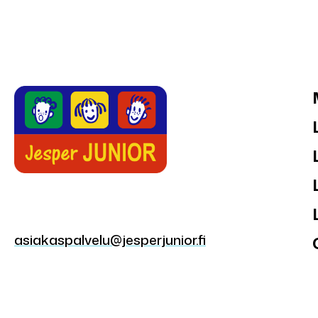
asiakaspalvelu@jesperjunior.fi