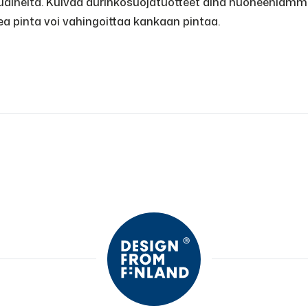
luaineita. Kuivaa aurinkosuojatuotteet aina huoneenlämmö
a pinta voi vahingoittaa kankaan pintaa.