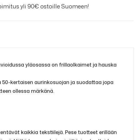
imitus yli 90€ ostoille Suomeen!
ioidussa yläosassa on frillaolkaimet ja hauska
a 50-kertaisen aurinkosuojan ja suodattaa jopa
otteen ollessa märkänä.
tävät kaikkia tekstiilejä. Pese tuotteet erillään