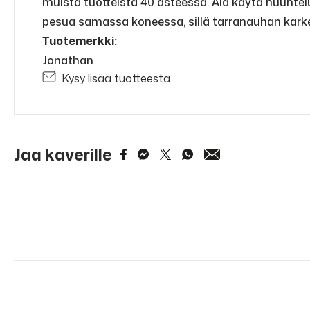
muista tuotteista 40 asteessa. Älä käytä huuhte
pesua samassa koneessa, sillä tarranauhan karke
Tuotemerkki:
Jonathan
Kysy lisää tuotteesta
Jaa kaverille