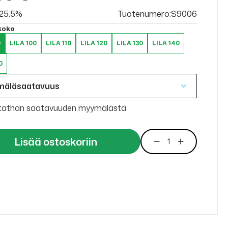
v 25.5%
Tuotenumero:S9006
 koko
0
LILA 100
LILA 110
LILA 120
LILA 130
LILA 140
0
mäläsaatavuus
tathan saatavuuden myymälästä
Lisää ostoskoriin