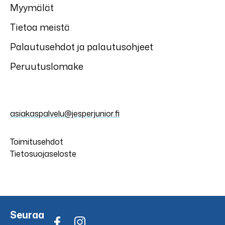
Myymälät
Tietoa meistä
Palautusehdot ja palautusohjeet
Peruutuslomake
asiakaspalvelu@jesperjunior.fi
Toimitusehdot
Tietosuojaseloste
Seuraa