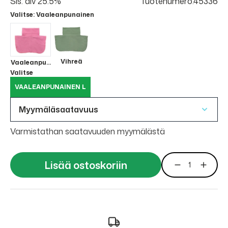
Sis. alv 25.5%
Tuotenumero:45336
Valitse
: Vaaleanpunainen
Vihreä
Vaaleanpunainen
Valitse
VAALEANPUNAINEN L
Myymäläsaatavuus
Varmistathan saatavuuden myymälästä
Lisää ostoskoriin