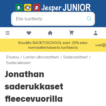
Koodilla: BACKTOSCHOOL saat -20% edun
sulje
normaalihintaisesta tuotteesta
Etusivu
/
Lasten ulkovaatteet
/
Sadevaatteet
/
Saderukkaset
Jonathan
saderukkaset
fleecevuorilla