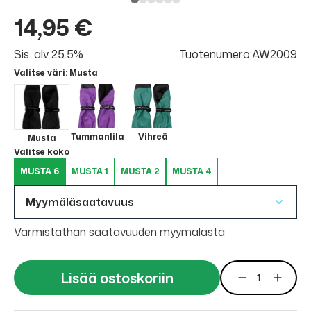
14,95 €
Sis. alv 25.5%
Tuotenumero:AW2009
Valitse väri
: Musta
Tummanlila
Vihreä
Musta
Valitse koko
MUSTA 6
MUSTA 1
MUSTA 2
MUSTA 4
Myymäläsaatavuus
Varmistathan saatavuuden myymälästä
Lisää ostoskoriin