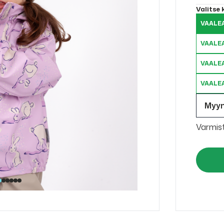
Valitse
VAALE
VAALE
VAALE
VAALE
Myy
Varmis