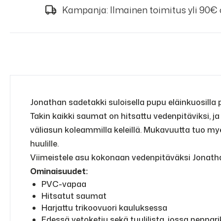
Kampanja: Ilmainen toimitus yli 90€
Jonathan sadetakki suloisella pupu eläinkuosilla 
Takin kaikki saumat on hitsattu vedenpitäviksi, j
väliasun koleammilla keleillä. Mukavuutta tuo m
huulille.
Viimeistele asu kokonaan vedenpitäväksi Jonatha
Ominaisuudet:
PVC-vapaa
Hitsatut saumat
Harjattu trikoovuori kauluksessa
Edessä vetoketju sekä tuulilista, jossa neppari