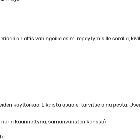
aali on altis vahingoille esim. repeytymisille soralla, ki
den käyttöikää. Likaista asua ei tarvitse aina pestä. Use
, nurin käännettynä, samanväristen kanssa)
ta