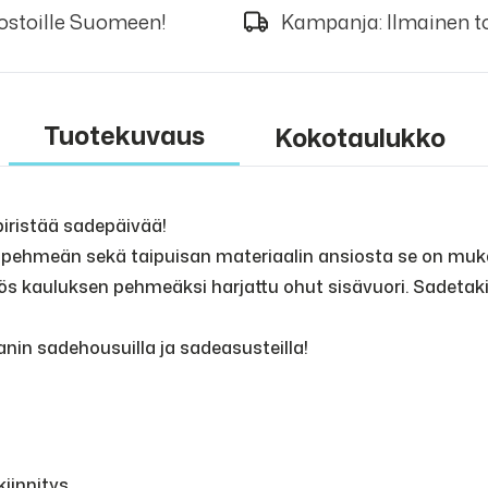
 ostoille Suomeen!
Kampanja: Ilmainen to
Tuotekuvaus
Kokotaulukko
piristää sadepäivää!
a pehmeän sekä taipuisan materiaalin ansiosta se on mukav
yös kauluksen pehmeäksi harjattu ohut sisävuori. Sadeta
nin sadehousuilla ja sadeasusteilla!
kiinnitys