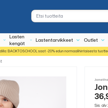
Lasten
Lastentarvikkeet
Outlet
kengät
dilla: BACKTOSCHOOL saat -20% edun normaalihintaisesta tuotte
it
Jonath
Jon
36,
Sis. al