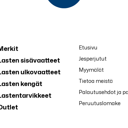
Etusivu
Merkit
Jesperjutut
Lasten sisävaatteet
Myymälät
Lasten ulkovaatteet
Tietoa meistä
Lasten kengät
Palautusehdot ja p
Lastentarvikkeet
Peruutuslomake
Outlet