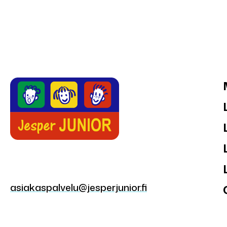
asiakaspalvelu@jesperjunior.fi