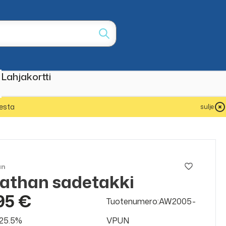
Lahjakortti
esta
sulje
an
athan sadetakki
95 €
Tuotenumero:AW2005-
v 25.5%
VPUN