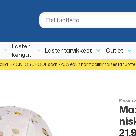
Lasten
Lastentarvikkeet
Outlet
kengät
dilla: BACKTOSCHOOL saat -20% edun normaalihintaisesta tuotte
Maxim
Ma
nis
21,