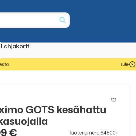
Lahjakortti
esta
sulje
o
ximo GOTS kesähattu
kasuojalla
99 €
Tuotenumero:64500-