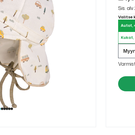
Sis. al
Valitse
Autot, 
Kukat,
Myy
Varmis