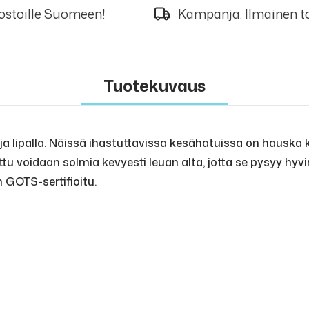
 ostoille Suomeen!
Kampanja: Ilmainen to
Tuotekuvaus
 lipalla. Näissä ihastuttavissa kesähatuissa on hauska k
ttu voidaan solmia kevyesti leuan alta, jotta se pysyy hyvi
n GOTS-sertifioitu.