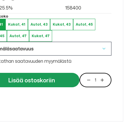
v 25.5%
158400
 koko
41
Kukat, 41
Autot, 43
Kukat, 43
Autot, 45
 45
Autot, 47
Kukat, 47
mäläsaatavuus
tathan saatavuuden myymälästä
Lisää ostoskoriin