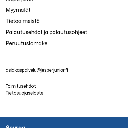
Myymälät
Tietoa meistä
Palautusehdot ja palautusohjeet
Peruutuslomake
asiakaspalvelu@jesperjunior.fi
Toimitusehdot
Tietosuojaseloste
Seuraa