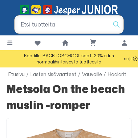
Koodilla: BACKTOSCHOOL saat -20% edun
sulje
normaalihintaisesta tuotteesta
Etusivu
/
Lasten sisävaatteet
/
Vauvoille
/
Haalarit
Metsola On the beach
muslin -romper