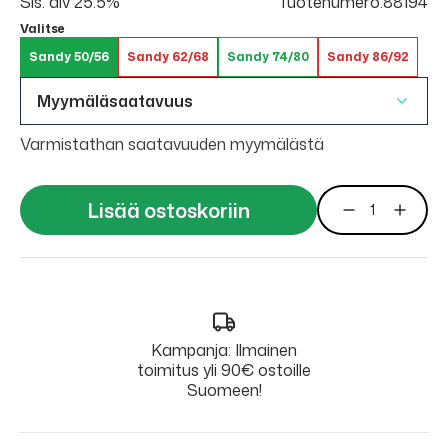
Sis. alv 25.5%
Tuotenumero:88194
Valitse
Sandy 50/56
Sandy 62/68
Sandy 74/80
Sandy 86/92
Myymäläsaatavuus
Varmistathan saatavuuden myymälästä
Lisää ostoskoriin
Kampanja: Ilmainen
toimitus yli 90€ ostoille
Suomeen!