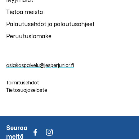
Tietoa meistä
Palautusehdot ja palautusohjeet
Peruutuslomake
asiakaspalvelu@jesperjunior.fi
Toimitusehdot
Tietosuojaseloste
Seuraa
meitä