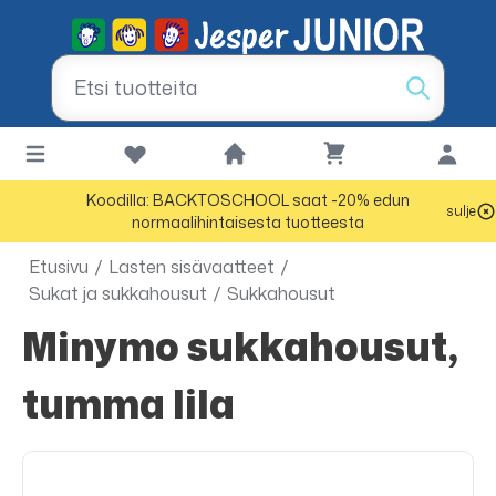
Koodilla: BACKTOSCHOOL saat -20% edun
sulje
normaalihintaisesta tuotteesta
Etusivu
/
Lasten sisävaatteet
/
Sukat ja sukkahousut
/
Sukkahousut
Minymo sukkahousut,
tumma lila