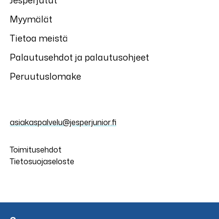
Jesperjutut
Myymälät
Tietoa meistä
Palautusehdot ja palautusohjeet
Peruutuslomake
asiakaspalvelu@jesperjunior.fi
Toimitusehdot
Tietosuojaseloste