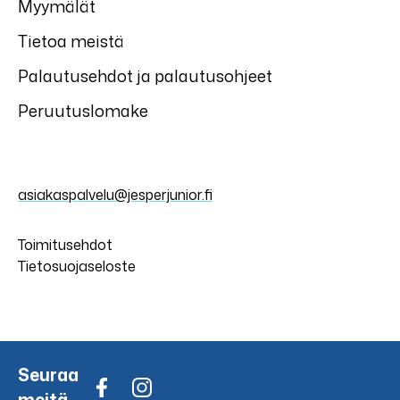
Myymälät
Tietoa meistä
Palautusehdot ja palautusohjeet
Peruutuslomake
asiakaspalvelu@jesperjunior.fi
Toimitusehdot
Tietosuojaseloste
Seuraa
meitä