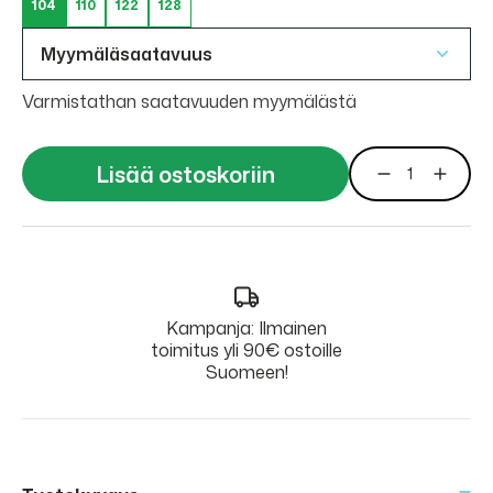
104
110
122
128
Myymäläsaatavuus
Varmistathan saatavuuden myymälästä
Lisää ostoskoriin
Kampanja: Ilmainen
toimitus yli 90€ ostoille
Suomeen!