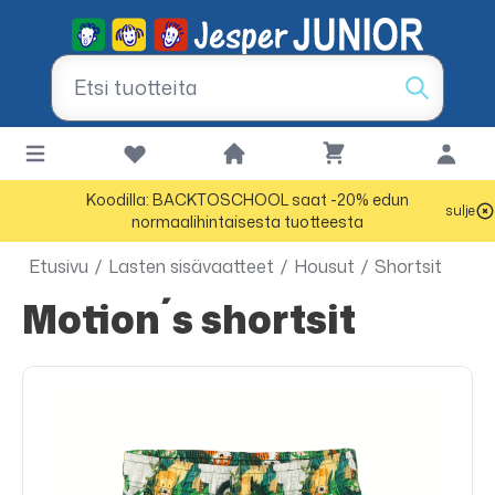
Koodilla: BACKTOSCHOOL saat -20% edun
sulje
normaalihintaisesta tuotteesta
Etusivu
/
Lasten sisävaatteet
/
Housut
/
Shortsit
Motion´s shortsit