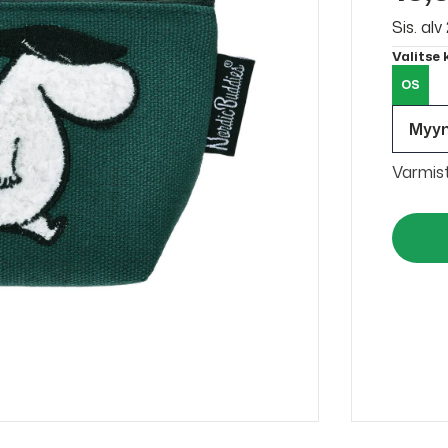
Sis. al
Valitse
OS
Myy
Varmis