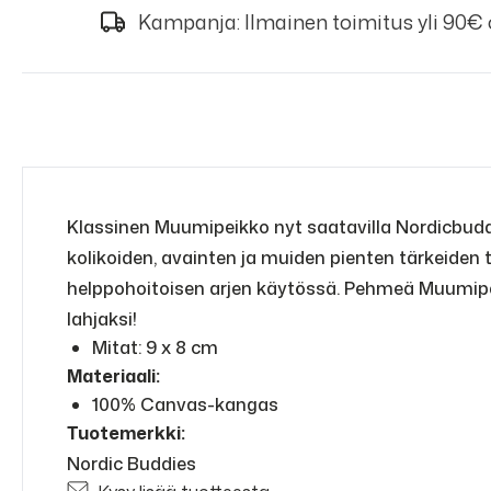
Kampanja: Ilmainen toimitus yli 90€
Klassinen Muumipeikko nyt saatavilla Nordicbudd
kolikoiden, avainten ja muiden pienten tärkeiden
helppohoitoisen arjen käytössä. Pehmeä Muumipeik
lahjaksi!
Mitat: 9 x 8 cm
Materiaali:
100% Canvas-kangas
Tuotemerkki:
Nordic Buddies