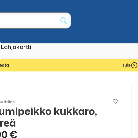
Lahjakortti
esta
sulje
Buddies
mipeikko kukkaro,
reä
90 €