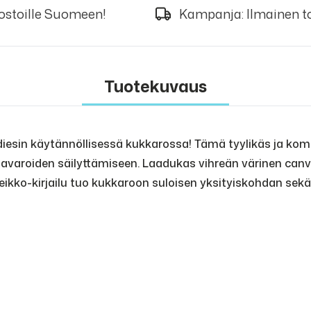
 ostoille Suomeen!
Kampanja: Ilmainen to
Tuotekuvaus
iesin käytännöllisessä kukkarossa! Tämä tyylikäs ja kom
 tavaroiden säilyttämiseen. Laadukas vihreän värinen can
ko-kirjailu tuo kukkaroon suloisen yksityiskohdan sekä m