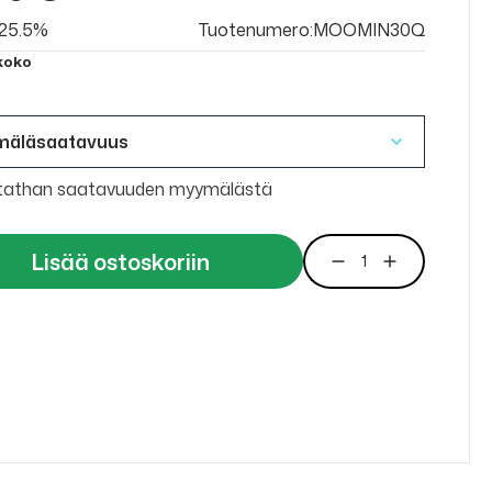
v 25.5%
Tuotenumero:MOOMIN30Q
 koko
mäläsaatavuus
tathan saatavuuden myymälästä
Lisää ostoskoriin