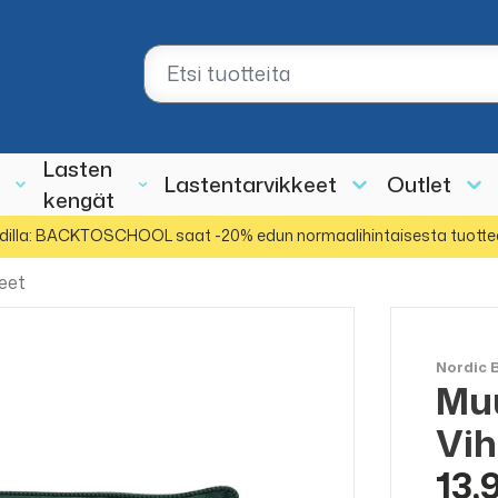
Lasten
Lastentarvikkeet
Outlet
kengät
dilla: BACKTOSCHOOL saat -20% edun normaalihintaisesta tuotte
keet
Nordic 
Muu
Vih
13,