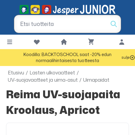
Koodilla: BACKTOSCHOOL saat -20% edun
sulje
normaalihintaisesta tuotteesta
Etusivu
/
Lasten ulkovaatteet
/
UV-suojavaatteet ja uima-asut
/
Uimapaidat
Reima UV-suojapaita
Kroolaus, Apricot