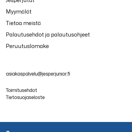
Jesperjutut
Myymälät
Tietoa meistä
Palautusehdot ja palautusohjeet
Peruutuslomake
asiakaspalvelu@jesperjunior.fi
Toimitusehdot
Tietosuojaseloste