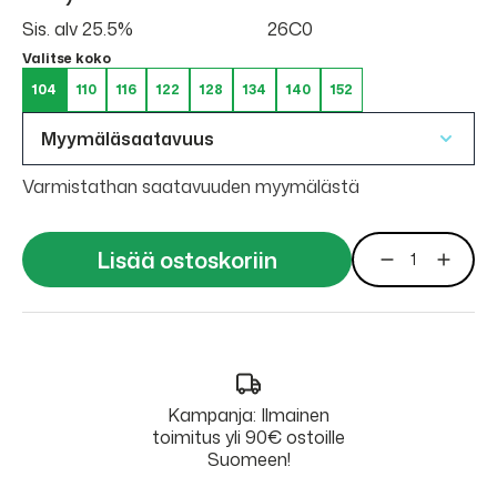
Sis. alv 25.5%
26C0
Valitse koko
104
110
116
122
128
134
140
152
Myymäläsaatavuus
Varmistathan saatavuuden myymälästä
Lisää ostoskoriin
Kampanja: Ilmainen
toimitus yli 90€ ostoille
Suomeen!