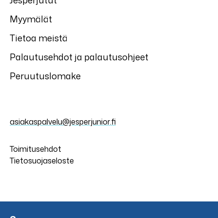
Jesperjutut
Myymälät
Tietoa meistä
Palautusehdot ja palautusohjeet
Peruutuslomake
asiakaspalvelu@jesperjunior.fi
Toimitusehdot
Tietosuojaseloste