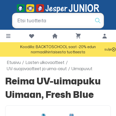
Koodilla: BACKTOSCHOOL saat -20% edun
sulje
normaalihintaisesta tuotteesta
Etusivu
/
Lasten ulkovaatteet
/
UV-suojavaatteet ja uima-asut
/
Uimapuvut
Reima UV-uimapuku
Uimaan, Fresh Blue