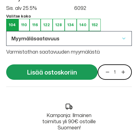
Sis. alv 25.5%
6092
Valitse koko
104
110
116
122
128
134
140
152
Myymäläsaatavuus
Varmistathan saatavuuden myymälästä
Lisää ostoskoriin
Kampanja: Ilmainen
toimitus yli 90€ ostoille
Suomeen!