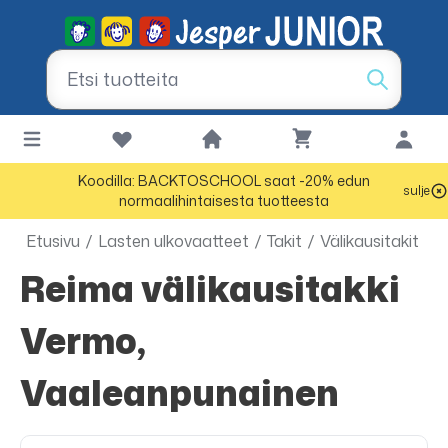
Koodilla: BACKTOSCHOOL saat -20% edun
sulje
normaalihintaisesta tuotteesta
Etusivu
/
Lasten ulkovaatteet
/
Takit
/
Välikausitakit
Reima välikausitakki
Vermo,
Vaaleanpunainen