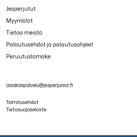
Jesperjutut
Myymälät
Tietoa meistä
Palautusehdot ja palautusohjeet
Peruutuslomake
asiakaspalvelu@jesperjunior.fi
Toimitusehdot
Tietosuojaseloste