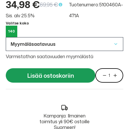
34,98 €
69,95 €
Tuotenumero:5100460A-
Sis. alv 25.5%
471A
Valitse koko
140
Myymäläsaatavuus
Varmistathan saatavuuden myymälästä
Lisää ostoskoriin
Kampanja: Ilmainen
toimitus yli 90€ ostoille
Suomeen!