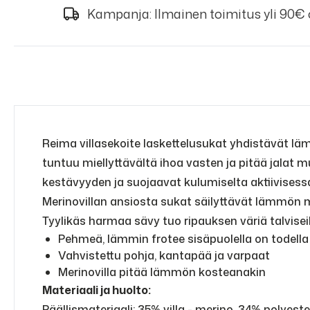
Kampanja: Ilmainen toimitus yli 90€
Reima villasekoite laskettelusukat yhdistävät lä
tuntuu miellyttävältä ihoa vasten ja pitää jalat
kestävyyden ja suojaavat kulumiselta aktiivisess
Merinovillan ansiosta sukat säilyttävät lämmön myö
Tyylikäs harmaa sävy tuo ripauksen väriä talviseik
Pehmeä, lämmin frotee sisäpuolella on todella
Vahvistettu pohja, kantapää ja varpaat
Merinovilla pitää lämmön kosteanakin
Materiaali ja huolto:
Päällismateriaali: 35% villa - merino, 34% polyeste