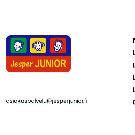
asiakaspalvelu@jesperjunior.fi