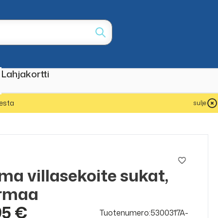
Lahjakortti
esta
sulje
ma villasekoite sukat,
rmaa
95 €
Tuotenumero:5300317A-