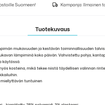
 ostoille Suomeen!
Kampanja: Ilmainen to
Tuotekuvaus
mpimän mukavuuden ja kestävän toiminnallisuuden talvise
 mukavan lämpiminä koko päivän. Vahvistettu pohja, kant
a käytössä.
s kosteina, mikä tekee niistä täydellisen valinnan rinteese
kailuihin.
 miellyttävän tuntuinen
ri - kierrätetty, 28% polyamidi, 3% elastaani