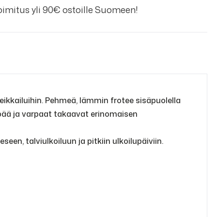
imitus yli 90€ ostoille Suomeen!
ikkailuihin. Pehmeä, lämmin frotee sisäpuolella
apää ja varpaat takaavat erinomaisen
en, talviulkoiluun ja pitkiin ulkoilupäiviin.