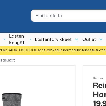
Lasten
Lastentarvikkeet
Outlet
kengät
dilla: BACKTOSCHOOL saat -20% edun normaalihintaisesta tuotte
illasukat
Reima
Rei
Ha
19,