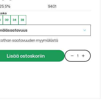
v 25.5%
9401
 koko
6
30
34
38
mäläsaatavuus
tathan saatavuuden myymälästä
Lisää ostoskoriin