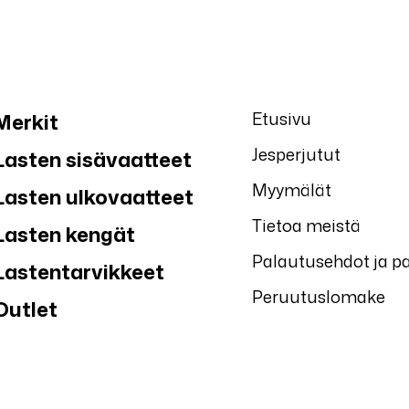
Etusivu
Merkit
Jesperjutut
Lasten sisävaatteet
Myymälät
Lasten ulkovaatteet
Tietoa meistä
Lasten kengät
Palautusehdot ja p
Lastentarvikkeet
Peruutuslomake
Outlet