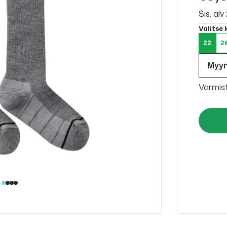
Sis. al
Valitse
22
2
Myy
Varmis