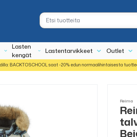
Lasten
Lastentarvikkeet
Outlet
kengät
dilla: BACKTOSCHOOL saat -20% edun normaalihintaisesta tuotte
Reima
Rei
ALE
50%
tal
Bei