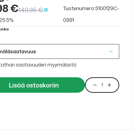
98 €
Tuotenumero:5100129C-
149,95 €
v 25.5%
0991
 koko
mäläsaatavuus
tathan saatavuuden myymälästä
Lisää ostoskoriin