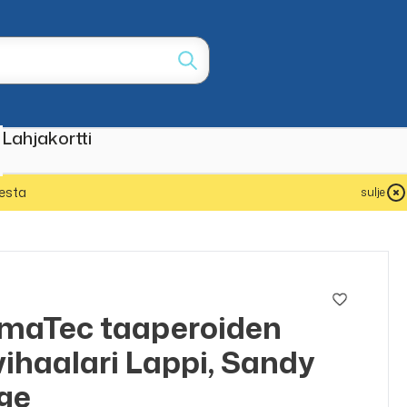
Lahjakortti
esta
sulje
maTec taaperoiden
ALE
50%
vihaalari Lappi, Sandy
ge