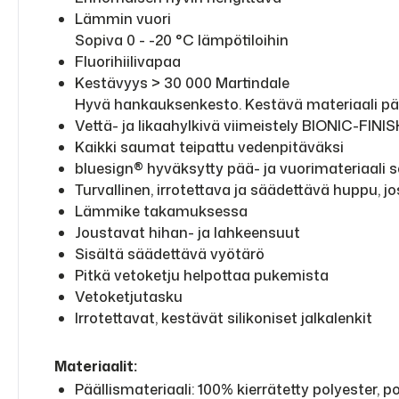
Lämmin vuori
Sopiva 0 - -20 °C lämpötiloihin
Fluorihiilivapaa
Kestävyys > 30 000 Martindale
Hyvä hankauksenkesto. Kestävä materiaali päi
Vettä- ja likaahylkivä viimeistely BIONIC-FIN
Kaikki saumat teipattu vedenpitäväksi
bluesign® hyväksytty pää- ja vuorimateriaali 
Turvallinen, irrotettava ja säädettävä huppu, j
Lämmike takamuksessa
Joustavat hihan- ja lahkeensuut
Sisältä säädettävä vyötärö
Pitkä vetoketju helpottaa pukemista
Vetoketjutasku
Irrotettavat, kestävät silikoniset jalkalenkit
Materiaalit:
Päällismateriaali: 100% kierrätetty polyester, p