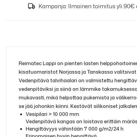
Kampanja: Ilmainen toimitus yli 90€
Reimatec Lappi on pienten lasten helppohoitoinen k
kisatuomaristot Norjassa ja Tanskassa valitsivat 
Vedenpitävä talvihaalari on valmistettu hengittäv
vedenpitäviksi ja siinä on lämmike takamuksessa,
mukavasti, mikä helpottaa pukemista ja välikerrosa
se jää johonkin kiinni. Kestävät silikoniset jalkal
Vesipilari > 10 000 mm
Vedenpitävä kangas on loistava erittäin märä
Hengittävyys vähintään 7 000 g/m2/24 h
Erinomaisen hyvin hengittävä