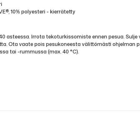
i
E®, 10% polyesteri - kierrätetty
0 asteessa. Irrota tekoturkissomiste ennen pesua. Sulje ve
netta. Ota vaate pois pesukoneesta välittömästi ohjelman
ssa tai -rummussa (max. 40 °C).