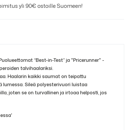
imitus yli 90€ ostoille Suomeen!
Puolueettomat “Best-in-Test” ja "Pricerunner" -
eroiden talvihaalariksi.
kaa. Haalarin kaikki saumat on teipattu
lumessa. Sileä polyesterivuori luistaa
, joten se on turvallinen ja irtoaa helposti, jos
messa'