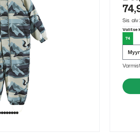
74,
Sis. al
Valitse
74
Myy
Varmis