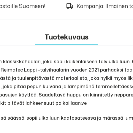
 ostoille Suomeen!
Kampanja: Ilmainen to
Tuotekuvaus
lassikkohaalari, joka sopii kaikenlaiseen talviulkoiluun. 
Reimatec Lappi -talvihaalarin vuoden 2021 parhaaksi taap
ästä ja tuulenpitävästä materiaalista, joka hylkii myös li
 joka pitää pepun kuivana ja lämpimänä temmellettäessä 
sujen käyttöä. Säädettävä huppu on kiinnitetty neppareilla
enkit pitävät lahkeensuut paikoillaan.ve
ssä säässä: sopii ulkoiluun kaatosateessa ja märässä lu