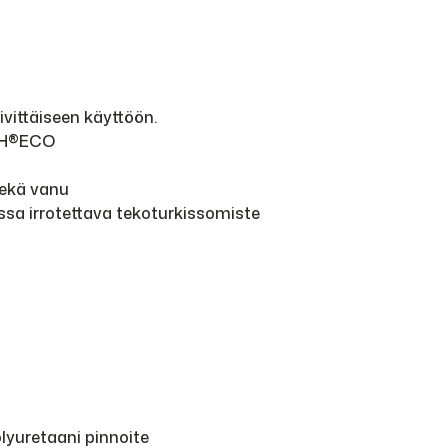
vittäiseen käyttöön.
ISH®ECO
sekä vanu
ossa irrotettava tekoturkissomiste
olyuretaani pinnoite