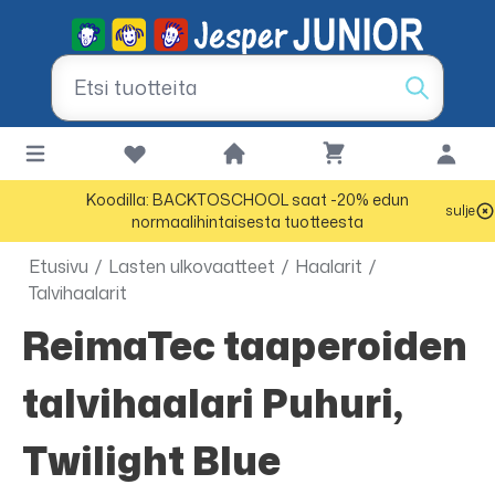
Koodilla: BACKTOSCHOOL saat -20% edun
sulje
normaalihintaisesta tuotteesta
Etusivu
/
Lasten ulkovaatteet
/
Haalarit
/
Talvihaalarit
ReimaTec taaperoiden
talvihaalari Puhuri,
Twilight Blue