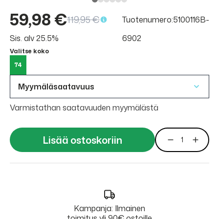
59,98 €
119,95 €
Tuotenumero:5100116B-
Sis. alv 25.5%
6902
Valitse koko
74
Myymäläsaatavuus
Varmistathan saatavuuden myymälästä
Lisää ostoskoriin
Kampanja: Ilmainen
toimitus yli 90€ ostoille