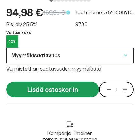
94,98 €
189,95 €
Tuotenumero:5100067D-
Sis. alv 25.5%
9780
Valitse koko
128
Myymäläsaatavuus
Varmistathan saatavuuden myymälästä
Lisää ostoskoriin
Kampanja: Ilmainen
toimitus yli 90€ ostoille