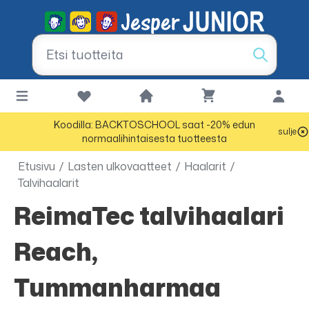
Koodilla: BACKTOSCHOOL saat -20% edun
sulje
normaalihintaisesta tuotteesta
Etusivu
/
Lasten ulkovaatteet
/
Haalarit
/
Talvihaalarit
ReimaTec talvihaalari
Reach,
Tummanharmaa