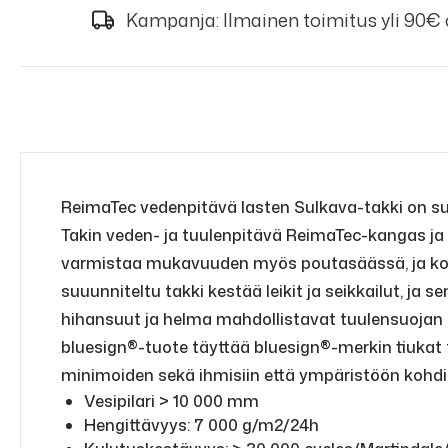
Kampanja: Ilmainen toimitus yli 90€
ReimaTec vedenpitävä lasten Sulkava-takki on suu
Takin veden- ja tuulenpitävä ReimaTec-kangas ja 
varmistaa mukavuuden myös poutasäässä, ja koska
suuunniteltu takki kestää leikit ja seikkailut, ja 
hihansuut ja helma mahdollistavat tuulensuojan s
bluesign®-tuote täyttää bluesign®-merkin tiukat 
minimoiden sekä ihmisiin että ympäristöön kohdi
Vesipilari > 10 000 mm
Hengittävyys: 7 000 g/m2/24h