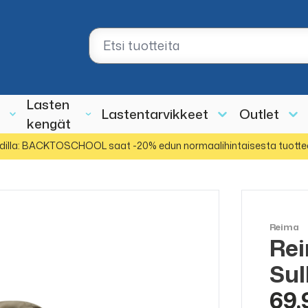
Lasten
Lastentarvikkeet
Outlet
kengät
dilla: BACKTOSCHOOL saat -20% edun normaalihintaisesta tuotte
Reima
Rei
Sul
69,