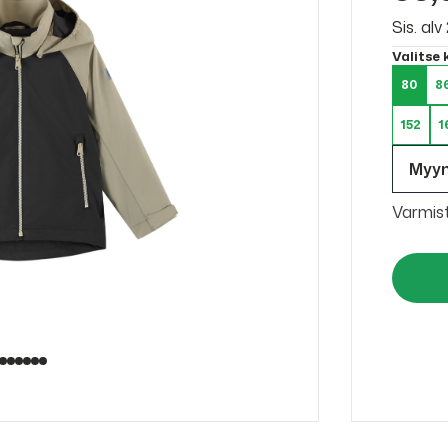
Sis. al
Valitse
80
8
152
1
Myy
Varmis