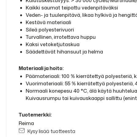
Kulutuskestävyys: > 30 000 cycles/Martindale
Kaikki saumat teipattu vedenpitäväksi
Veden- ja tuulenpitävä, likaa hylkivä ja hengit
Kestävä materiaali
Sileä polyesterivuori
Turvallinen, irrotettava huppu
Kaksi vetoketjutaskua
Säädettävät hihansuut ja helma
Materiaali ja hoito:
Päämateriaali: 100 % kierrätettyä polyesteriä, 
Vuorimateriaali: 55 % kierrätettyä polyesteriä, 
Normaali konepesu 40 °C, älä käytä huuhteluaine
Kuivausrumpu tai kuivauskaappi sallittu (enin
Tuotemerkki:
Reima
Kysy lisää tuotteesta