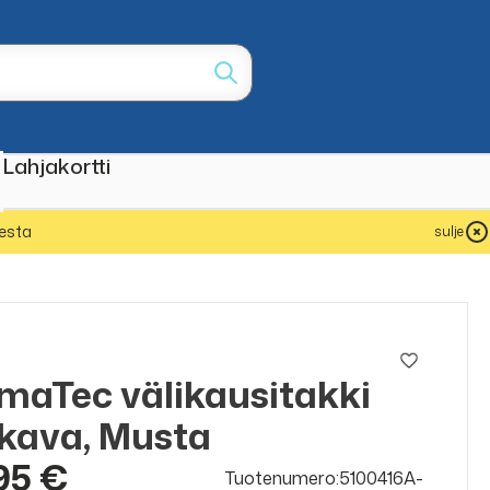
Lahjakortti
esta
sulje
maTec välikausitakki
kava, Musta
95 €
Tuotenumero:5100416A-