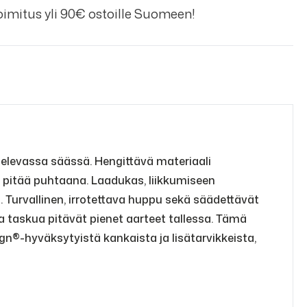
imitus yli 90€ ostoille Suomeen!
televassa säässä. Hengittävä materiaali
 pitää puhtaana. Laadukas, liikkumiseen
a. Turvallinen, irrotettava huppu sekä säädettävät
a taskua pitävät pienet aarteet tallessa. Tämä
gn®-hyväksytyistä kankaista ja lisätarvikkeista,