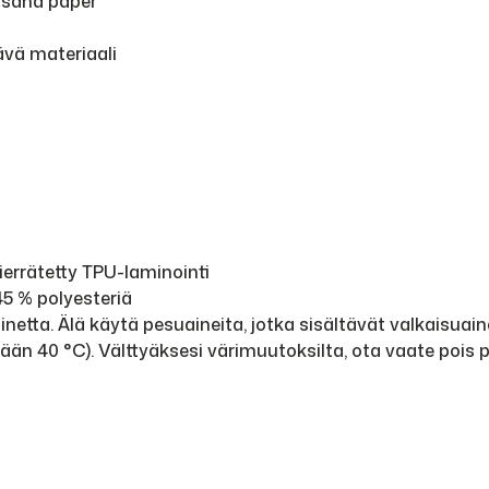
/sand paper
tävä materiaali
kierrätetty TPU-laminointi
45 % polyesteriä
tta. Älä käytä pesuaineita, jotka sisältävät valkaisuaine
tään 40 °C). Välttyäksesi värimuutoksilta, ota vaate pois