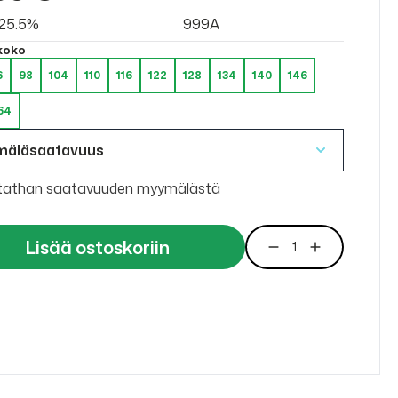
v 25.5%
999A
 koko
6
98
104
110
116
122
128
134
140
146
64
mäläsaatavuus
tathan saatavuuden myymälästä
Lisää ostoskoriin