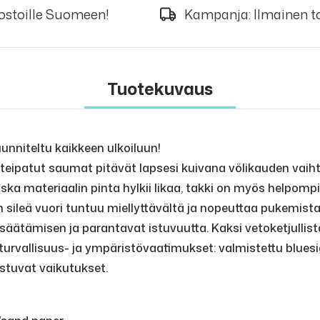
 ostoille Suomeen!
Kampanja: Ilmainen to
Tuotekuvaus
nniteltu kaikkeen ulkoiluun!
teipatut saumat pitävät lapsesi kuivana völikauden vaih
 materiaalin pinta hylkii likaa, takki on myös helpompi
sen sileä vuori tuntuu miellyttävältä ja nopeuttaa pukemist
äätämisen ja parantavat istuvuutta. Kaksi vetoketjullist
turvallisuus- ja ympäristövaatimukset: valmistettu bluesi
stuvat vaikutukset.