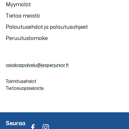
Myymälät
Tietoa meistä
Palautusehdot ja palautusohjeet
Peruutuslomake
asiakaspalvelu@jesperjunior.fi
Toimitusehdot
Tietosuojaseloste
Seuraa