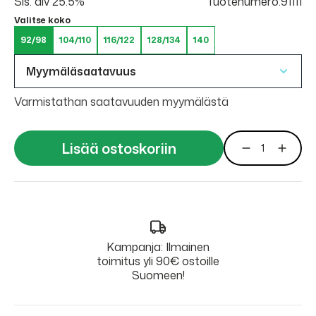
Sis. alv 25.5%
Tuotenumero:91111
Valitse koko
92/98
104/110
116/122
128/134
140
Myymäläsaatavuus
Varmistathan saatavuuden myymälästä
Lisää ostoskoriin
Kampanja: Ilmainen
toimitus yli 90€ ostoille
Suomeen!