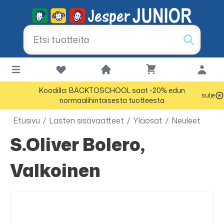
Koodilla: BACKTOSCHOOL saat -20% edun
sulje
normaalihintaisesta tuotteesta
Etusivu
/
Lasten sisävaatteet
/
Yläosat
/
Neuleet
s.Oliver Bolero,
Valkoinen