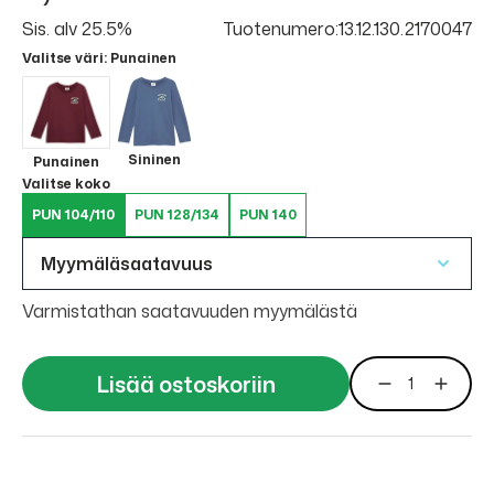
Sis. alv 25.5%
Tuotenumero:13.12.130.2170047
Valitse väri
: Punainen
Sininen
Punainen
Valitse koko
PUN 104/110
PUN 128/134
PUN 140
Myymäläsaatavuus
Varmistathan saatavuuden myymälästä
Lisää ostoskoriin