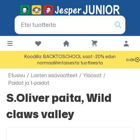
Koodilla: BACKTOSCHOOL saat -20% edun
sulje
normaalihintaisesta tuotteesta
Etusivu
/
Lasten sisävaatteet
/
Yläosat
/
Paidat ja t-paidat
s.Oliver paita, Wild
claws valley