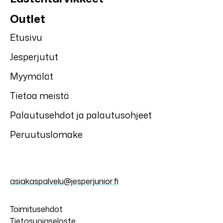
Outlet
Etusivu
Jesperjutut
Myymälät
Tietoa meistä
Palautusehdot ja palautusohjeet
Peruutuslomake
asiakaspalvelu@jesperjunior.fi
Toimitusehdot
Tietosuojaseloste