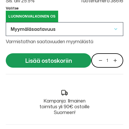
Sis. alv 25.5%
Tuotenumero:38616
Valitse
LUONNONVALKOINEN OS
Myymäläsaatavuus
Varmistathan saatavuuden myymälästä
Lisää ostoskoriin
Kampanja: Ilmainen
toimitus yli 90€ ostoille
Suomeen!