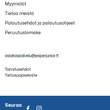
Myymälät
Tietoa meistä
Palautusehdot ja palautusohjeet
Peruutuslomake
asiakaspalvelu@jesperjunior.fi
Toimitusehdot
Tietosuojaseloste
Seuraa