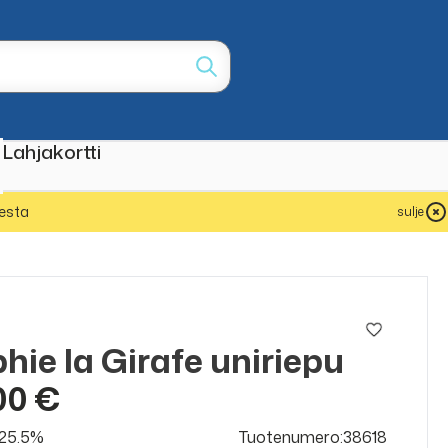
Lahjakortti
esta
sulje
hie la Girafe uniriepu
00 €
v 25.5%
Tuotenumero:38618