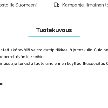
 ostoille Suomeen!
Kampanja: Ilmainen to
Tuotekuvaus
ettu kätevällä velcro-tuttipidikkeellä ja taskulla. Suloin
äperreltävän leikkeihin.
nassa ja tarkista tuote aina ennen käyttöä. Ikäsuositus 0
aa.