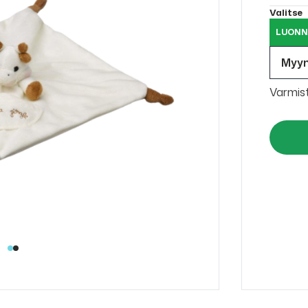
Valitse
LUONN
Myy
Varmis