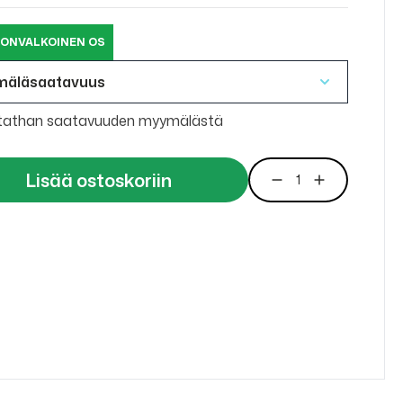
ONVALKOINEN OS
mäläsaatavuus
tathan saatavuuden myymälästä
Lisää ostoskoriin