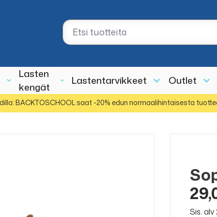
Lasten
Lastentarvikkeet
Outlet
kengät
dilla: BACKTOSCHOOL saat -20% edun normaalihintaisesta tuotte
Sop
29,
Sis. al