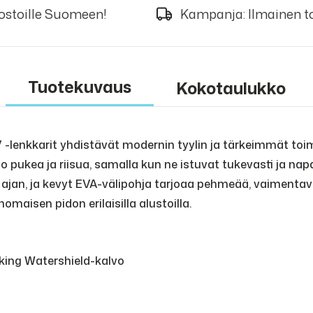
 ostoille Suomeen!
Kampanja: Ilmainen to
Tuotekuvaus
Kokotaulukko
-lenkkarit yhdistävät modernin tyylin ja tärkeimmät toi
 pukea ja riisua, samalla kun ne istuvat tukevasti ja na
n ajan, ja kevyt EVA-välipohja tarjoaa pehmeää, vaimentav
aisen pidon erilaisilla alustoilla.
Viking Watershield-kalvo