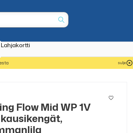
Lahjakortti
esta
sulje
ing Flow Mid WP 1V
ikausikengät,
mmanlila