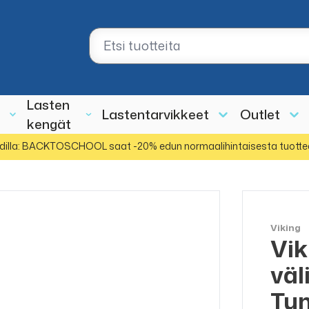
Lasten
Lastentarvikkeet
Outlet
kengät
dilla: BACKTOSCHOOL saat -20% edun normaalihintaisesta tuotte
Viking
Vik
väl
Tu