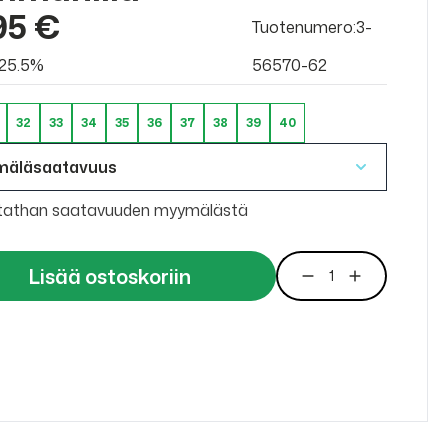
95 €
Tuotenumero:3-
v 25.5%
56570-62
32
33
34
35
36
37
38
39
40
mäläsaatavuus
tathan saatavuuden myymälästä
Lisää ostoskoriin