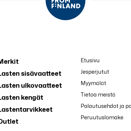
Etusivu
Merkit
Jesperjutut
Lasten sisävaatteet
Myymälät
Lasten ulkovaatteet
Tietoa meistä
Lasten kengät
Palautusehdot ja p
Lastentarvikkeet
Peruutuslomake
Outlet