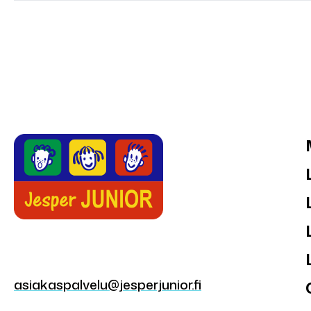
asiakaspalvelu@jesperjunior.fi