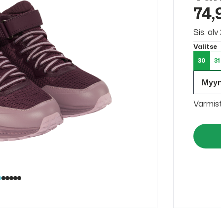
74,
Sis. al
Valitse
30
31
Myy
Varmis