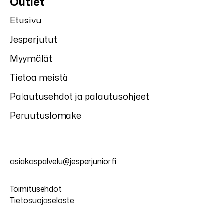
Outlet
Etusivu
Jesperjutut
Myymälät
Tietoa meistä
Palautusehdot ja palautusohjeet
Peruutuslomake
asiakaspalvelu@jesperjunior.fi
Toimitusehdot
Tietosuojaseloste