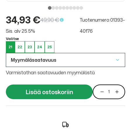
34,93 €
49,90 €
Tuotenumero:01393-
Sis. alv 25.5%
40176
Valitse
21
22
23
24
25
Myymäläsaatavuus
Varmistathan saatavuuden myymälästä
Lisää ostoskoriin