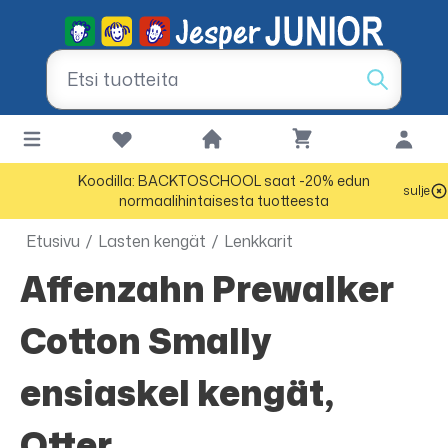
Koodilla: BACKTOSCHOOL saat -20% edun
sulje
normaalihintaisesta tuotteesta
Etusivu
/
Lasten kengät
/
Lenkkarit
Affenzahn Prewalker
Cotton Smally
ensiaskel kengät,
Otter