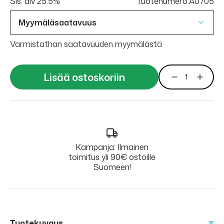
Sis. alv 25.5%
Tuotenumero:A0705
Myymäläsaatavuus
Varmistathan saatavuuden myymälästä
Lisää ostoskoriin
Kampanja: Ilmainen
toimitus yli 90€ ostoille
Suomeen!
Tuotekuvaus