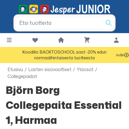
Koodilla: BACKTOSCHOOL saat -20% edun
sulje
normaalihintaisesta tuotteesta
Etusivu
/
Lasten sisävaatteet
/
Yläosat
/
Collegepaidat
Björn Borg
Collegepaita Essential
1, Harmaa