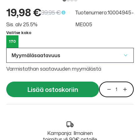
19,98 €
39,95 €
Tuotenumero:10004945-
Sis. alv 25.5%
ME005
Valitse koko
170
Myymäläsaatavuus
Varmistathan saatavuuden myymälästä
Lisää ostoskoriin
Kampanja: Ilmainen
toimitus yli 90€ ostoille