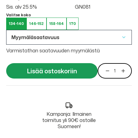
Sis. alv 25.5%
GN081
Valitse koko
134-140
146-152
158-164
170
Myymäläsaatavuus
Varmistathan saatavuuden myymälästä
Lisää ostoskoriin
Kampanja: Ilmainen
toimitus yli 90€ ostoille
Suomeen!