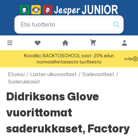
Koodilla: BACKTOSCHOOL saat -20% edun
sulje
normaalihintaisesta tuotteesta
Etusivu
/
Lasten ulkovaatteet
/
Sadevaatteet
/
Saderukkaset
Didriksons Glove
vuorittomat
saderukkaset, Factory