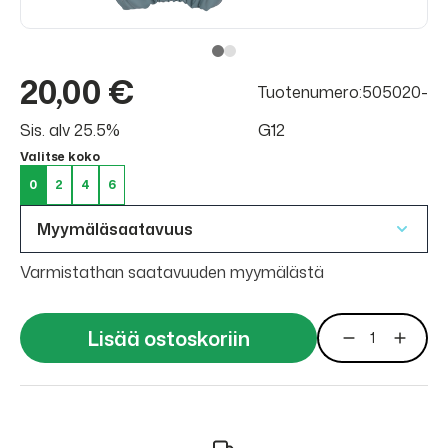
20,00 €
Tuotenumero:505020-
Sis. alv 25.5%
G12
Valitse koko
0
2
4
6
Myymäläsaatavuus
Varmistathan saatavuuden myymälästä
Lisää ostoskoriin