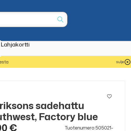
Lahjakortti
esta
sulje
riksons sadehattu
thwest, Factory blue
00 €
Tuotenumero:505021-