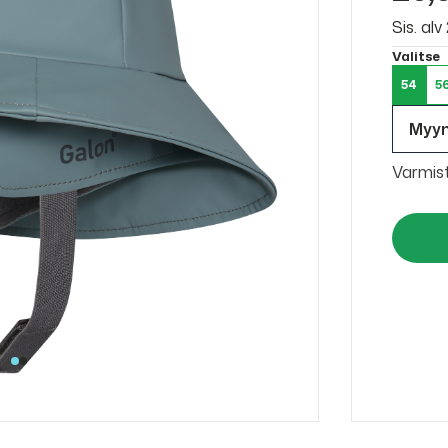
Sis. al
Valitse
54
5
Myy
Varmis