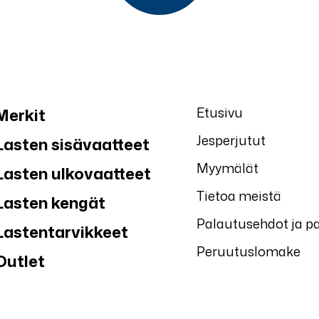
Etusivu
Merkit
Jesperjutut
Lasten sisävaatteet
Myymälät
Lasten ulkovaatteet
Tietoa meistä
Lasten kengät
Palautusehdot ja p
Lastentarvikkeet
Peruutuslomake
Outlet