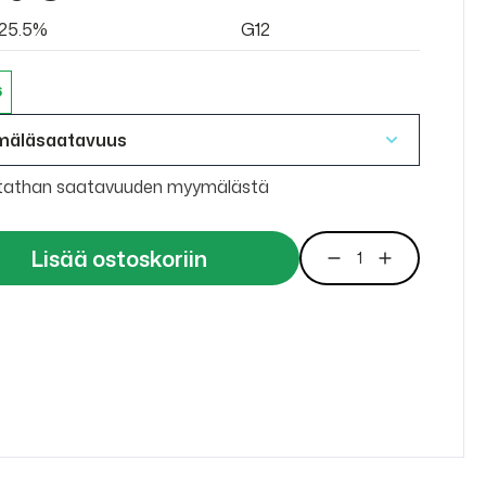
v 25.5%
G12
6
mäläsaatavuus
tathan saatavuuden myymälästä
Lisää ostoskoriin