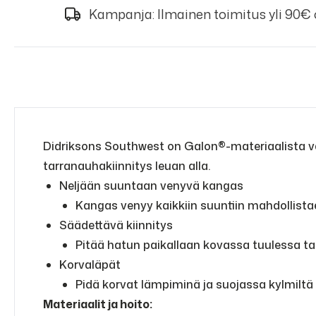
Kampanja: Ilmainen toimitus yli 90€
Didriksons Southwest on Galon®-materiaalista val
tarranauhakiinnitys leuan alla.
Neljään suuntaan venyvä kangas
Kangas venyy kaikkiin suuntiin mahdollis
Säädettävä kiinnitys
Pitää hatun paikallaan kovassa tuulessa tai
Korvaläpät
Pidä korvat lämpiminä ja suojassa kylmiltä t
Materiaalit ja hoito: