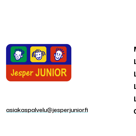
asiakaspalvelu@jesperjunior.fi