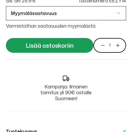
Sis. alv 25.5%
Tuotenumero:EEZY14
Myymäläsaatavuus
Varmistathan saatavuuden myymälästä
Lisää ostoskoriin
Kampanja: Ilmainen
toimitus yli 90€ ostoille
Suomeen!
Tuotekuvaus