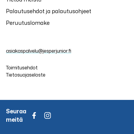
Palautusehdot ja palautusohjeet
Peruutuslomake
asiakaspalvelu@jesperjunior.fi
Toimitusehdot
Tietosuojaseloste
Seuraa
meitä