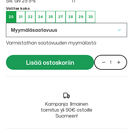
Sis. alv 25.5%
17
Valitse koko
20
21
22
24
25
27
28
29
33
Myymäläsaatavuus
Varmistathan saatavuuden myymälästä
Lisää ostoskoriin
Kampanja: Ilmainen
toimitus yli 90€ ostoille
Suomeen!