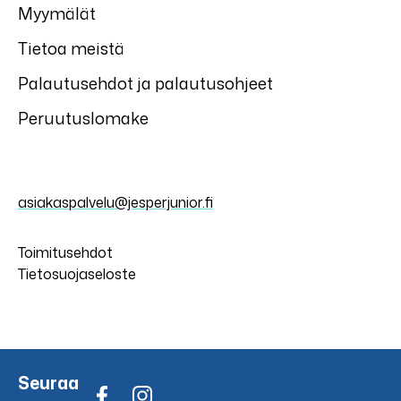
Myymälät
Tietoa meistä
Palautusehdot ja palautusohjeet
Peruutuslomake
asiakaspalvelu@jesperjunior.fi
Toimitusehdot
Tietosuojaseloste
Seuraa