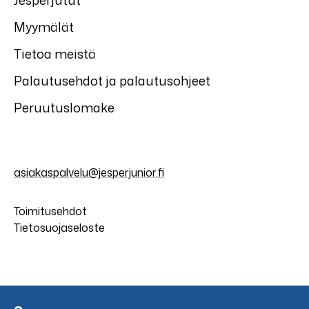
Jesperjutut
Myymälät
Tietoa meistä
Palautusehdot ja palautusohjeet
Peruutuslomake
asiakaspalvelu@jesperjunior.fi
Toimitusehdot
Tietosuojaseloste