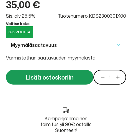
35,00 €
Sis. alv 25.5%
Tuotenumero:KDS2300301X00
Valitse koko
3-5 VUOTTA
Myymäläsaatavuus
Varmistathan saatavuuden myymälästä
Lisää ostoskoriin
Kampanja: Ilmainen
toimitus yli 90€ ostoille
Suomeen!