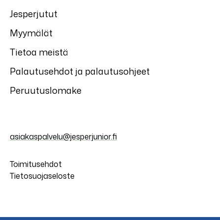
Jesperjutut
Myymälät
Tietoa meistä
Palautusehdot ja palautusohjeet
Peruutuslomake
asiakaspalvelu@jesperjunior.fi
Toimitusehdot
Tietosuojaseloste