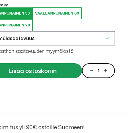
 koko
ANPUNAINEN 50
VAALEANPUNAINEN 60
ANPUNAINEN 70
mäläsaatavuus
tathan saatavuuden myymälästä
Lisää ostoskoriin
imitus yli 90€ ostoille Suomeen!