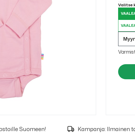
Valitse
VAALE
VAALE
Myy
Varmis
 ostoille Suomeen!
Kampanja: Ilmainen to