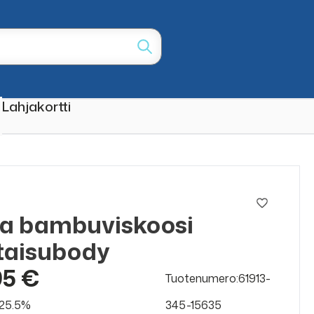
Lahjakortti
a bambuviskoosi
taisubody
95 €
Tuotenumero:61913-
v 25.5%
345-15635