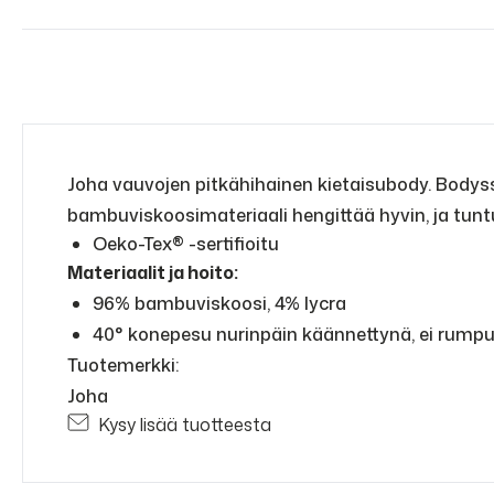
Joha vauvojen pitkähihainen kietaisubody. Bodys
bambuviskoosimateriaali hengittää hyvin, ja tuntu
Oeko-Tex® -sertifioitu
Materiaalit ja hoito:
96% bambuviskoosi, 4% lycra
40° konepesu nurinpäin käännettynä, ei rumpuku
Tuotemerkki:
Joha
Kysy lisää tuotteesta