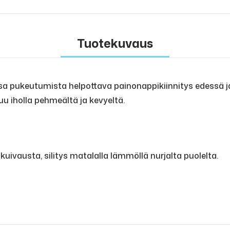
Tuotekuvaus
sa pukeutumista helpottava painonappikiinnitys edessä j
u iholla pehmeältä ja kevyeltä.
ivausta, silitys matalalla lämmöllä nurjalta puolelta.