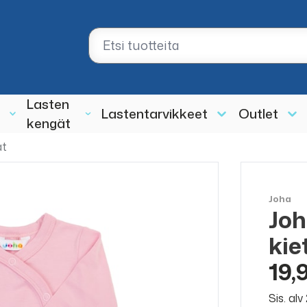
Lasten
Lastentarvikkeet
Outlet
kengät
at
Joha
Joh
kie
19,
Sis. al