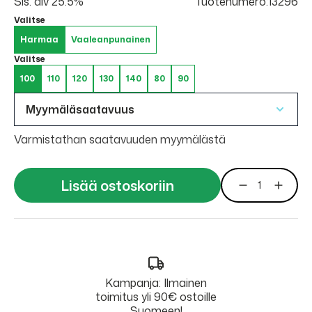
Sis. alv 25.5%
Tuotenumero:13296
Valitse
Harmaa
Vaaleanpunainen
Valitse
100
110
120
130
140
80
90
Myymäläsaatavuus
Varmistathan saatavuuden myymälästä
Lisää ostoskoriin
Kampanja: Ilmainen
toimitus yli 90€ ostoille
Suomeen!