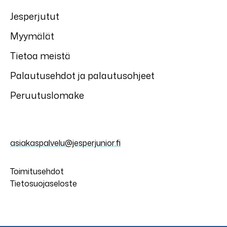
Jesperjutut
Myymälät
Tietoa meistä
Palautusehdot ja palautusohjeet
Peruutuslomake
asiakaspalvelu@jesperjunior.fi
Toimitusehdot
Tietosuojaseloste