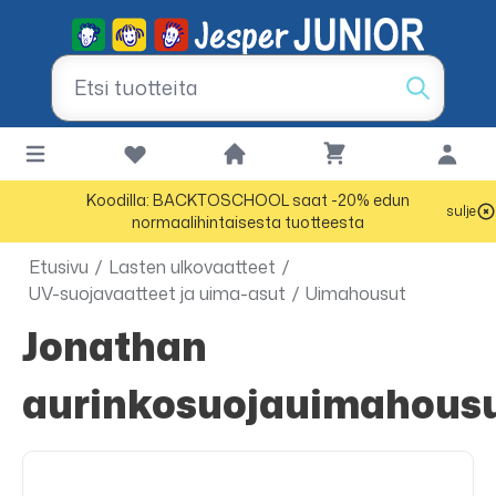
Koodilla: BACKTOSCHOOL saat -20% edun
sulje
normaalihintaisesta tuotteesta
Etusivu
/
Lasten ulkovaatteet
/
UV-suojavaatteet ja uima-asut
/
Uimahousut
Jonathan
aurinkosuojauimahous