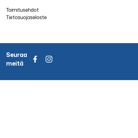
Toimitusehdot
Tietosuojaseloste
Seuraa
meitä