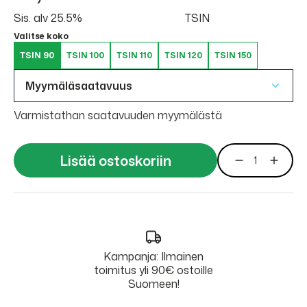
Sis. alv 25.5%
TSIN
Valitse koko
TSIN 90
TSIN 100
TSIN 110
TSIN 120
TSIN 150
Myymäläsaatavuus
Varmistathan saatavuuden myymälästä
Lisää ostoskoriin
Kampanja: Ilmainen
toimitus yli 90€ ostoille
Suomeen!