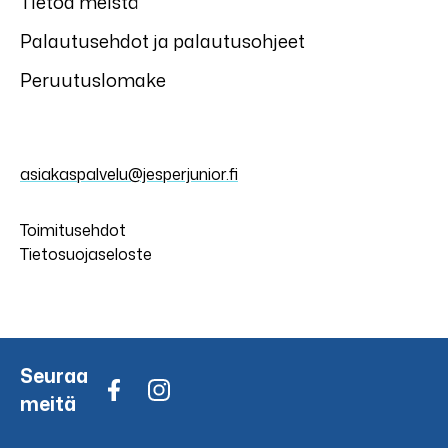
Tietoa meistä
Palautusehdot ja palautusohjeet
Peruutuslomake
asiakaspalvelu@jesperjunior.fi
Toimitusehdot
Tietosuojaseloste
Seuraa
meitä